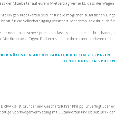
dass der Mitarbeiter auf eurem Mietvertrag vermerkt, dass der Wage
Mit einigen Kreditkarten seid ihr für alle möglichen zusätzlichen Dinge
 ihr oft für die Selbstbeteiligung versichert. Manchmal seid ihr auch f
scher oder italienischer Sprache verfasst sind, kann es nicht schaden
 Mietfirma beizufügen. Dadurch sind seid ihr in einer stärkeren rechtl
 IHRER NÄCHSTEN AUTOREPARATUR KOSTEN ZU SPAREN.
DIE 10 COOLSTEN SPORT
 DRIVAR® ist Gründer und Geschäftsführer Phillipp. Er verfügt über e
 tätige Sportwagenvermietung mit 8 Standorten und ist seit 2017 der 