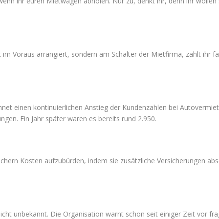
wenn ihr euren Mietwagen abholen. Nur zu, denkt ihr, denn ihr wollen 
ht im Voraus arrangiert, sondern am Schalter der Mietfirma, zahlt ihr
net einen kontinuierlichen Anstieg der Kundenzahlen bei Autovermietu
en. Ein Jahr später waren es bereits rund 2.950.
hern Kosten aufzubürden, indem sie zusätzliche Versicherungen abs
cht unbekannt. Die Organisation warnt schon seit einiger Zeit vor f