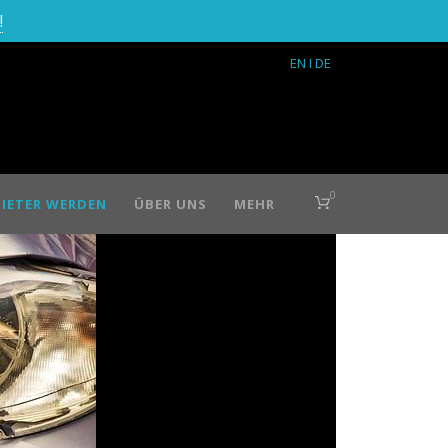
!
EN
I DE
0
IETER WERDEN
ÜBER UNS
MEHR