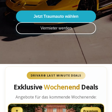
Jetzt Traumauto wählen
Vermieter werden
DRIVAR® LAST MINUTE DEALS
Exklusive
Wochenend
Deals
Angebote für das kommende Wochenende:
BMW M4 Competition Cabrio
★
Premium