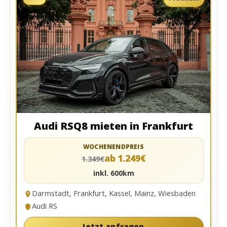
mieten im Harz
WOCHENENDPREIS
ab 650€
750€
inkl. 300km
Braunschweig, Harz, Magdeburg, Wolfsburg
BMW M
Jetzt anfragen