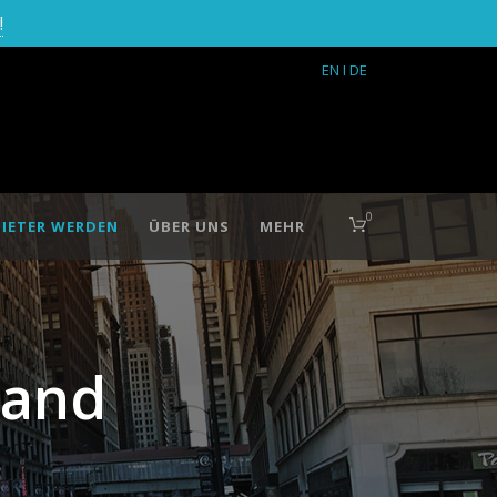
!
EN
I DE
0
IETER WERDEN
ÜBER UNS
MEHR
land