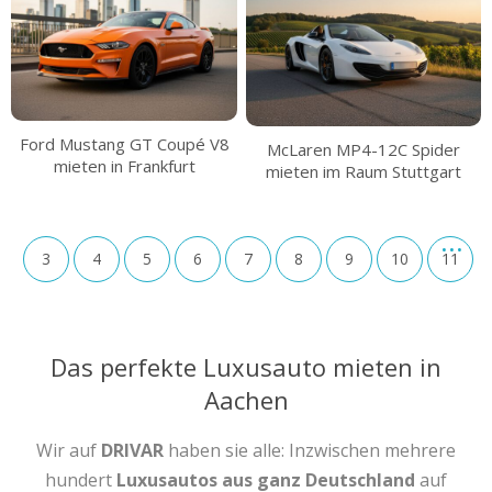
Ford Mustang GT Coupé V8
McLaren MP4-12C Spider
mieten in Frankfurt
mieten im Raum Stuttgart
3
4
5
6
7
8
9
10
11
Das perfekte Luxusauto mieten in
Aachen
Wir auf
DRIVAR
haben sie alle: Inzwischen mehrere
hundert
Luxusautos aus ganz Deutschland
auf