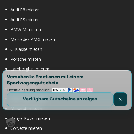
Audi R8 mieten
Audi RS mieten
BMW M mieten
Mercedes AMG mieten
G-Klasse mieten
Porsche mieten
Lamborghini mieten
Verschenke Emotionen mit einem
Ferrari mieten
Sportwagengutschein
Bentley mieten
Flexible Zahlung möglich:
Rolls Royce mieten
Verfügbare Gutscheine anzeigen
Maserati mieten
Range Rover mieten
Corvette mieten