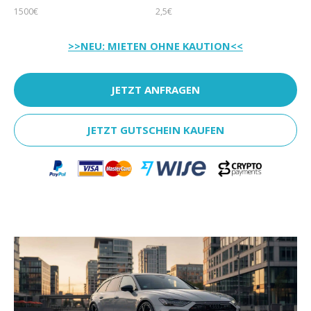
1500€
2,5€
>>NEU: MIETEN OHNE KAUTION<<
JETZT ANFRAGEN
JETZT GUTSCHEIN KAUFEN