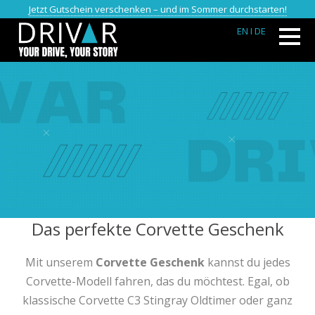
Jetzt Gutschein verschenken – und im Sommer durchstarten!
EN
I DE
Das perfekte Corvette Geschenk
Mit unserem
Corvette Geschenk
kannst du jedes
Corvette-Modell fahren, das du möchtest. Egal, ob
klassische Corvette C3 Stingray Oldtimer oder ganz