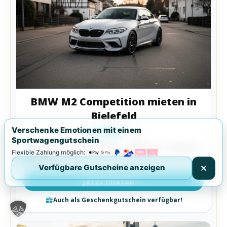
BMW M2 Competition mieten in
Bielefeld
Verschenke Emotionen mit einem
ab 299€
/ Tag
Sportwagengutschein
Bielefeld, Minden, Münster, Osnabrück, Paderborn
Flexible Zahlung möglich:
BMW M
Verfügbare Gutscheine anzeigen
Jetzt mieten →
Auch als Geschenkgutschein verfügbar!