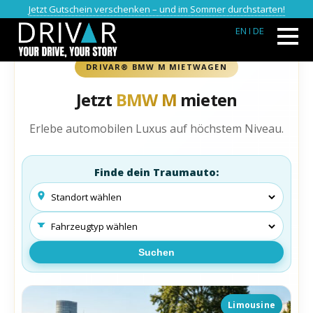
Jetzt Gutschein verschenken – und im Sommer durchstarten!
EN
I DE
DRIVAR® BMW M MIETWAGEN
Jetzt
BMW M
mieten
Erlebe automobilen Luxus auf höchstem Niveau.
Finde dein Traumauto:
Suchen
Limousine