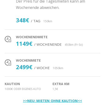
Der Preis für die Tagesmieten kann am
Wochenende abweichen.
348€
/ TAG
150km
WOCHENENDMIETE
1149€
/ WOCHENENDE
450km (Fr-So)
WOCHENMIETE
2499€
/ WOCHE
1050km
KAUTION
EXTRA KM
1000€ ODER EIGENES AUTO
1,5€
>>NEU: MIETEN OHNE KAUTION<<