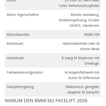
Motor
3,0-Liter M TwinPower
Turbo Reihensechszylinder
Motor Eigenschaften
Biturbo-Aufladung,
Direkteinspritzung, Double
VANOS, Valvetronic
Motorbaureihe
BMW S58
Antriebsart
Hinterradantrieb oder M
xDrive Allrad
Getriebeart
8-Gang M Steptronic mit
Drivelogic
Fahrwerkskonfiguration
M Adaptivfahrwerk mit
Active M Differential
Dämpferregelung
Elektronisch geregelte
Adaptive M Dämpfer
WARUM DEN BMW M2 FACELIFT 2026