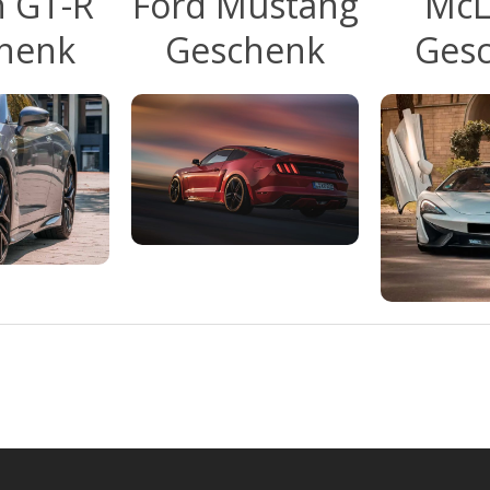
n GT-R
Ford Mustang
McL
henk
Geschenk
Ges