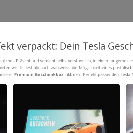
fekt verpackt: Dein Tesla Gesc
wöhnliches Präsent und verdient selbstverständlich, in einem ange
ieten wir dir deshalb auch wahlweise die Möglichkeit eines postalisc
unserer
Premium Geschenkbox
inkl. dem Perfekt passenden Tesla 