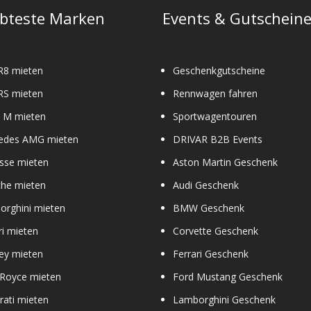
ebteste Marken
Events & Gutschein
R8 mieten
Geschenkgutscheine
RS mieten
Rennwagen fahren
M mieten
Sportwagentouren
edes AMG mieten
DRIVAR B2B Events
sse mieten
Aston Martin Geschenk
che mieten
Audi Geschenk
orghini mieten
BMW Geschenk
ri mieten
Corvette Geschenk
ey mieten
Ferrari Geschenk
 Royce mieten
Ford Mustang Geschenk
ati mieten
Lamborghini Geschenk