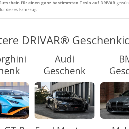
Gutschein für einen ganz bestimmten Tesla auf DRIVAR
gewüns
für dieses Fahrzeug.
tere DRIVAR® Geschenki
rghini
Audi
B
henk
Geschenk
Ges