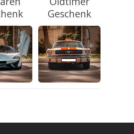
aren
Oldtimer
chenk
Geschenk