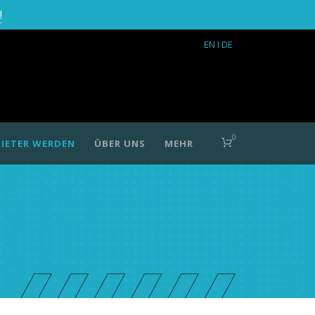
!
EN
I DE
0
IETER WERDEN
ÜBER UNS
MEHR