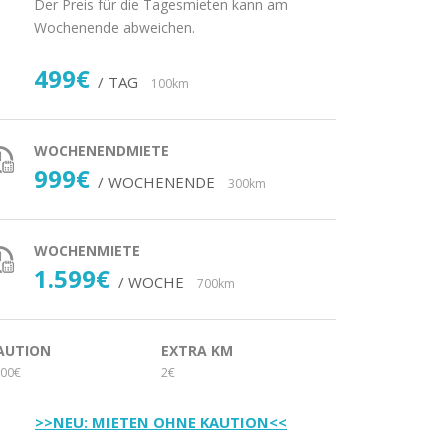
Der Preis für die Tagesmieten kann am
Wochenende abweichen.
499€
/ TAG
100km
WOCHENENDMIETE
999€
/ WOCHENENDE
300km
WOCHENMIETE
1.599€
/ WOCHE
700km
AUTION
EXTRA KM
00€
2€
>>NEU: MIETEN OHNE KAUTION<<