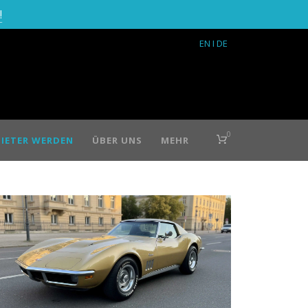
!
EN
I DE
0
IETER WERDEN
ÜBER UNS
MEHR