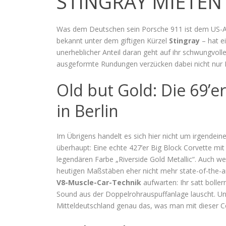
STINGRAY MIETEN
Was dem Deutschen sein Porsche 911 ist dem US-
bekannt unter dem giftigen Kürzel
Stingray
– hat ei
unerheblicher Anteil daran geht auf ihr schwungvoll
ausgeformte Rundungen verzücken dabei nicht nur
Old but Gold: Die 69’er
in Berlin
Im Übrigens handelt es sich hier nicht um irgendei
überhaupt: Eine echte 427’er Big Block Corvette mi
legendären Farbe „Riverside Gold Metallic“. Auch w
heutigen Maßstäben eher nicht mehr state-of-the-art
V8-Muscle-Car-Technik
aufwarten: Ihr satt bolle
Sound aus der Doppelrohrauspuffanlage lauscht. Un
Mitteldeutschland genau das, was man mit dieser C