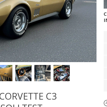
C
I
CORVETTE C3