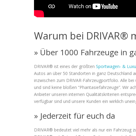
Warum bei DRIVAR® m
» Über 1000 Fahrzeuge in g
DRIVAR® ist eines der größten
Sportwagen- & Luxu
Autos an über 50 Standorten in ganz Deutschland a
inzwischen zum DRIVAR-Fahrzeugportfolio. Alle bei u
und sind keine bloßen “Phantasiefahrzeuge”. Wir ac
Anbieter unseren internen Qualitätskriterien entsp
verfügbar sind und unsere Kunden ein wirklich unei
» Jederzeit für euch da
DRIVAR® bedeutet viel mehr als nur ein Fahrzeug zu