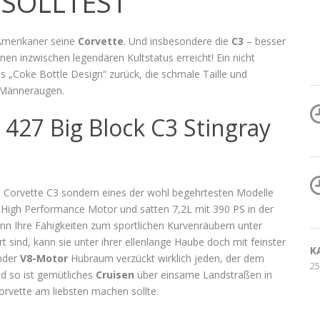
 SOLLTEST
Amerikaner seine
Corvette
. Und insbesondere die
C3
– besser
nen inzwischen legendären Kultstatus erreicht! Ein nicht
es „Coke Bottle Design“ zurück, die schmale Taille und
 Männeraugen.
 427 Big Block C3 Stingray
ne Corvette C3 sondern eines der wohl begehrtesten Modelle
t High Performance Motor und satten 7,2L mit 390 PS in der
enn Ihre Fähigkeiten zum sportlichen Kurvenräubern unter
 sind, kann sie unter ihrer ellenlange Haube doch mit feinster
K
rnder
V8-Motor
Hubraum verzückt wirklich jeden, der dem
25
d so ist gemütliches
Cruisen
über einsame Landstraßen in
orvette am liebsten machen sollte.