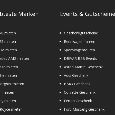
ebteste Marken
Events & Gutschein
R8 mieten
Geschenkgutscheine
RS mieten
Rennwagen fahren
M mieten
Sportwagentouren
edes AMG mieten
DRIVAR B2B Events
sse mieten
Aston Martin Geschenk
che mieten
Audi Geschenk
orghini mieten
BMW Geschenk
ri mieten
Corvette Geschenk
ey mieten
Ferrari Geschenk
 Royce mieten
Ford Mustang Geschenk