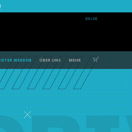
!
EN
I DE
0
IETER WERDEN
ÜBER UNS
MEHR