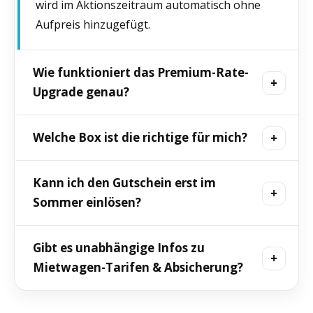
wird im Aktionszeitraum automatisch ohne
Aufpreis hinzugefügt.
Wie funktioniert das Premium-Rate-
Upgrade genau?
Du buchst die Standard Rate für +99 € und
Welche Box ist die richtige für mich?
vermerkst im Kommentarfeld „Black Ride Day
Premium Rate Upgrade“. DRIVAR stuft dich auf
„Starter“ bietet den günstigsten Einstieg,
Kann ich den Gutschein erst im
die Premium Rate hoch (u. a. 50 % Storno, 1
„Medium“ ist der Sweetspot, „Professional“ und
Sommer einlösen?
Zusatzfahrer, reduzierte SB 3.500 €).
„Ultra“ enthalten Supersportler und Luxus-
Ikonen. Entscheidend sind Budget,
Ja. Genau dafür ist der Gutschein-Deal ideal:
Gibt es unabhängige Infos zu
Wunschmodell und der gewünschte
Jetzt sichern, später fahren – mit Deluxe-Box
Mietwagen-Tarifen & Absicherung?
Überraschungsfaktor.
als hochwertiger Geschenkverpackung.
Ja, der ADAC bietet einen transparenten