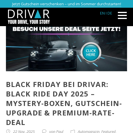
Jetzt Gutschein verschenken – und im Sommer durchstarten!
EN
I DE
BLACK FRIDAY BEI DRIVAR:
BLACK RIDE DAY 2025 –
MYSTERY-BOXEN, GUTSCHEIN-
UPGRADE & PREMIUM-RATE-
DEAL
22 Nov. 2025
von
Paul
Automagazin
,
Featured
,