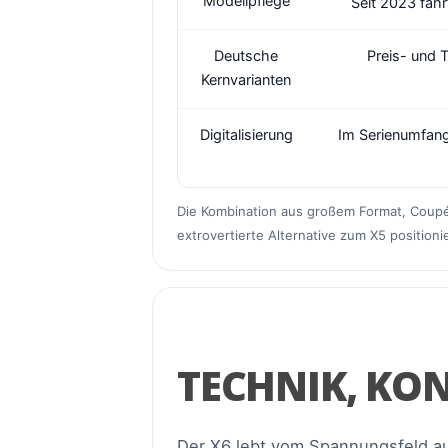
Modellpflege
Seit 2023 fähr
Deutsche
Preis- und 
Kernvarianten
Digitalisierung
Im Serienumfang
Die Kombination aus großem Format, Coupé
extrovertierte Alternative zum X5 positionier
TECHNIK, KO
Der X6 lebt vom Spannungsfeld aus