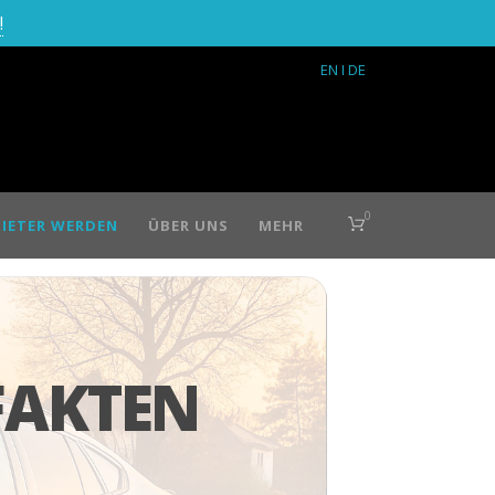
!
EN
I DE
0
IETER WERDEN
ÜBER UNS
MEHR
FAKTEN