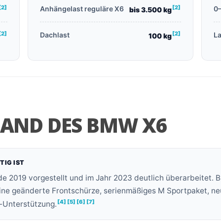
[2]
[2]
Anhängelast reguläre X6
0
bis 3.500 kg
[2]
[2]
Dachlast
L
100 kg
TAND DES BMW X6
TIG IST
 2019 vorgestellt und im Jahr 2023 deutlich überarbeitet. B
ine geänderte Frontschürze, serienmäßiges M Sportpaket, neu
[4]
[5]
[6]
[7]
t-Unterstützung.