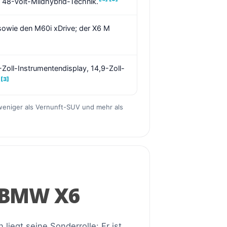
nd 48-Volt-Mildhybrid-Technik.
sowie den M60i xDrive; der X6 M
Zoll-Instrumentendisplay, 14,9-Zoll-
[3]
weniger als Vernunft-SUV und mehr als
 BMW X6
iegt seine Sonderrolle: Er ist