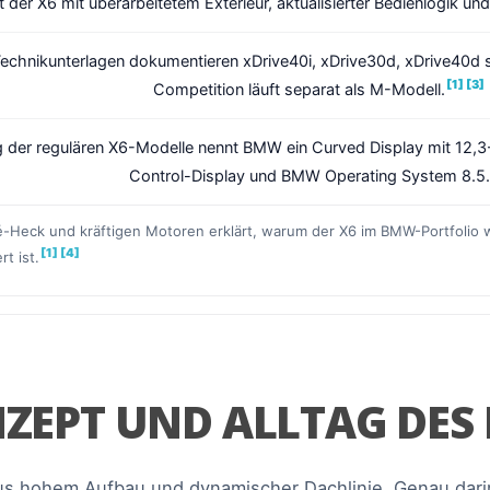
t der X6 mit überarbeitetem Exterieur, aktualisierter Bedienlogik u
Technikunterlagen dokumentieren xDrive40i, xDrive30d, xDrive40d 
[1]
[3]
Competition läuft separat als M-Modell.
 der regulären X6-Modelle nennt BMW ein Curved Display mit 12,3-
Control-Display und BMW Operating System 8.5.
-Heck und kräftigen Motoren erklärt, warum der X6 im BMW-Portfolio 
[1]
[4]
t ist.
NZEPT UND ALLTAG DES
 hohem Aufbau und dynamischer Dachlinie. Genau darin l