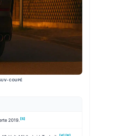
 SUV-COUPÉ
[5]
ierte 2019.
[4]
[6]