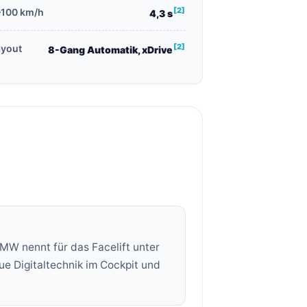
[2]
–100 km/h
4,3 s
[2]
ayout
8-Gang Automatik, xDrive
MW nennt für das Facelift unter
e Digitaltechnik im Cockpit und