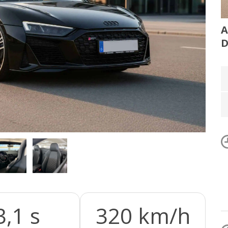
A
3,1 s
320 km/h