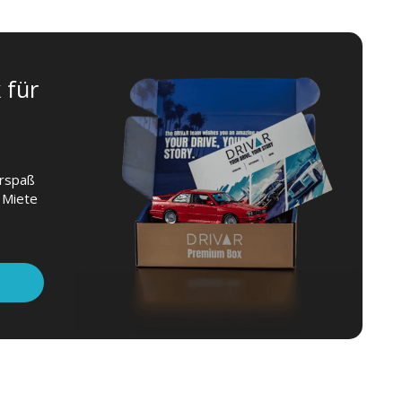
 für
hrspaß
 Miete