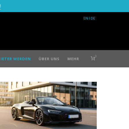
!
EN
I DE
0
IETER WERDEN
ÜBER UNS
MEHR