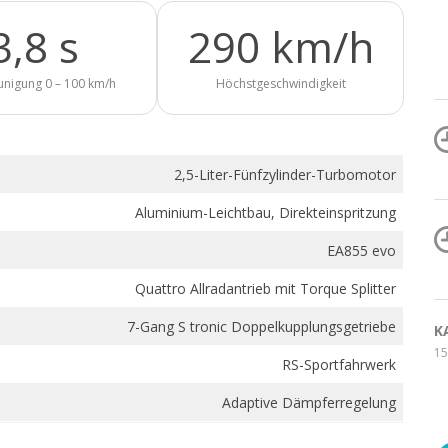
3,8 s
290 km/h
unigung 0 – 100 km/h
Höchstgeschwindigkeit
2,5-Liter-Fünfzylinder-Turbomotor
Aluminium-Leichtbau, Direkteinspritzung
EA855 evo
Quattro Allradantrieb mit Torque Splitter
7-Gang S tronic Doppelkupplungsgetriebe
K
15
RS-Sportfahrwerk
Adaptive Dämpferregelung