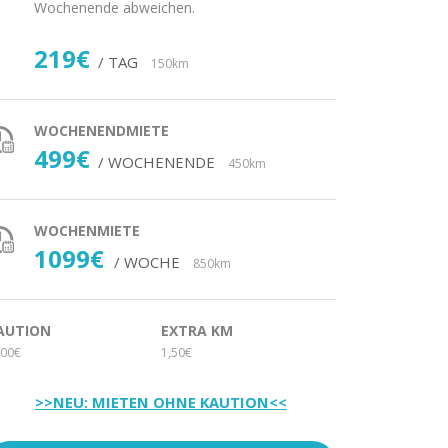
Wochenende abweichen.
219€
/ TAG
150km
WOCHENENDMIETE
499€
/ WOCHENENDE
450km
WOCHENMIETE
1099€
/ WOCHE
850km
AUTION
EXTRA KM
00€
1,50€
>>NEU: MIETEN OHNE KAUTION<<