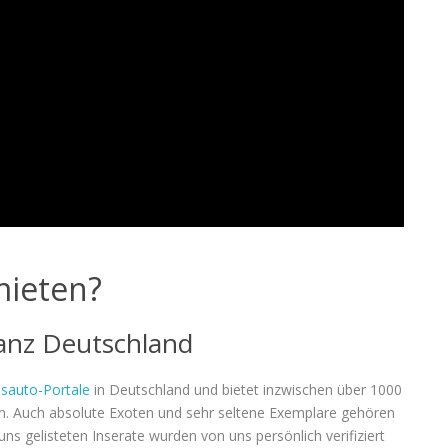
ieten?
anz Deutschland
sauto-Portale
in Deutschland und bietet inzwischen über 1000
n. Auch absolute Exoten und sehr seltene Exemplare gehören
ns gelisteten Inserate wurden von uns persönlich verifiziert