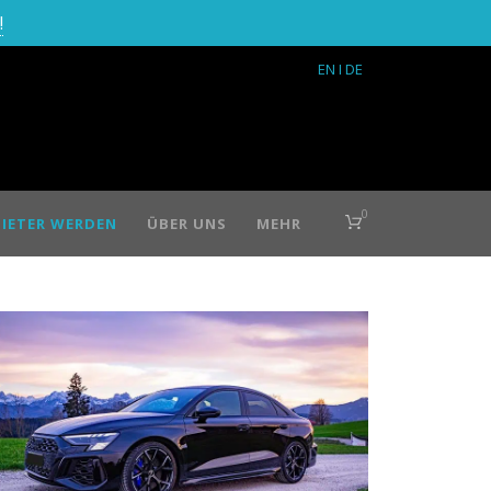
!
EN
I DE
0
IETER WERDEN
ÜBER UNS
MEHR