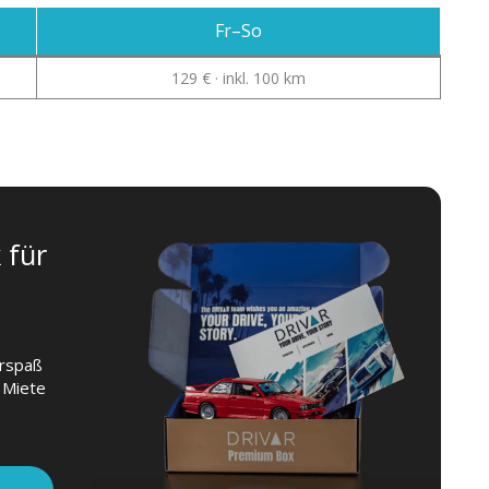
Fr–So
129 € · inkl. 100 km
 für
hrspaß
 Miete