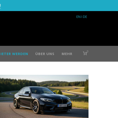
!
EN
I DE
0
IETER WERDEN
ÜBER UNS
MEHR