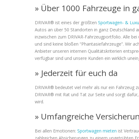
» Über 1000 Fahrzeuge in g
DRIVAR® ist eines der größten
Sportwagen- & Luxu
Autos an über 50 Standorten in ganz Deutschland a
inzwischen zum DRIVAR-Fahrzeugportfolio. Alle bei u
und sind keine bloßen “Phantasiefahrzeuge”. Wir ac
Anbieter unseren internen Qualitätskriterien entsp
verfügbar sind und unsere Kunden ein wirklich unei
» Jederzeit für euch da
DRIVAR® bedeutet viel mehr als nur ein Fahrzeug zu
DRIVAR® mit Rat und Tat zur Seite und sorgt dafür, 
wird.
» Umfangreiche Versicheru
Bei allen Emotionen:
Sportwagen mieten
ist Vertra
zahlreichen Absicherungen zu einem ungetrübten Erl