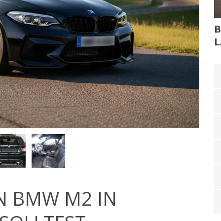
B
L
N BMW M2 IN