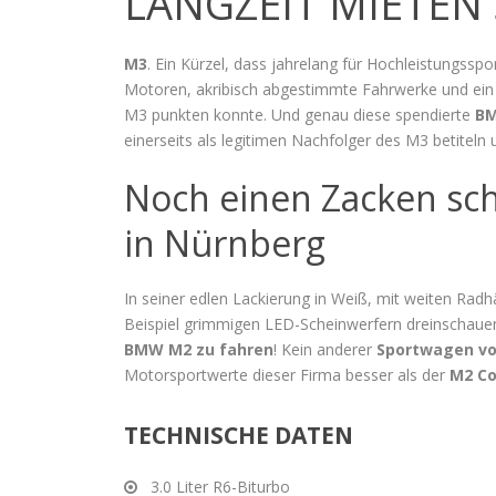
LANGZEIT MIETEN
M3
. Ein Kürzel, dass jahrelang für Hochleistungss
Motoren, akribisch abgestimmte Fahrwerke und ein 
M3 punkten konnte. Und genau diese spendierte
B
einerseits als legitimen Nachfolger des M3 betitel
Noch einen Zacken sch
in Nürnberg
In seiner edlen Lackierung in Weiß, mit weiten Rad
Beispiel grimmigen LED-Scheinwerfern dreinschauend
BMW M2 zu fahren
! Kein anderer
Sportwagen v
Motorsportwerte dieser Firma besser als der
M2 Co
TECHNISCHE DATEN
3.0 Liter R6-Biturbo