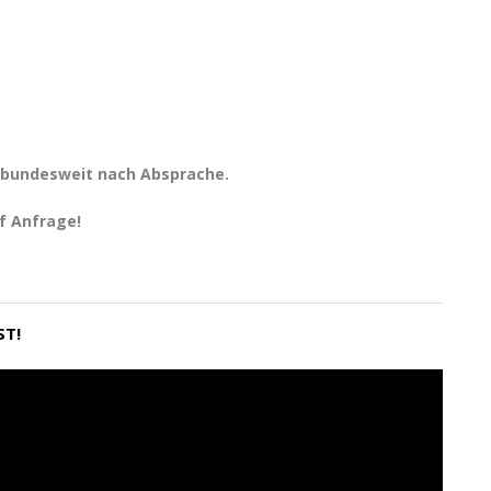
 bundesweit nach Absprache.
f Anfrage!
ST!