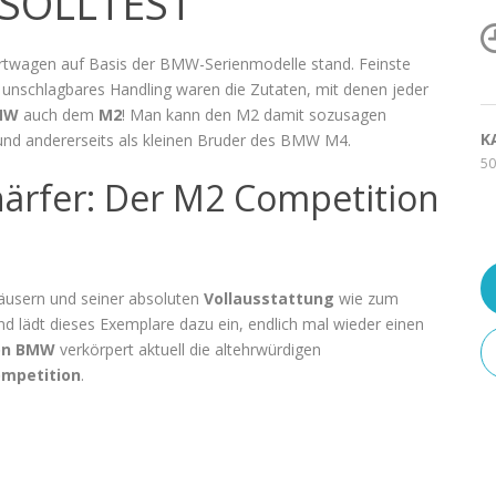
 SOLLTEST
portwagen auf Basis der BMW-Serienmodelle stand. Feinste
unschlagbares Handling waren die Zutaten, mit denen jeder
MW
auch dem
M2
! Man kann den M2 damit sozusagen
K
n und andererseits als kleinen Bruder des BMW M4.
50
ärfer: Der M2 Competition
häusern und seiner absoluten
Vollausstattung
wie zum
 lädt dieses Exemplare dazu ein, endlich mal wieder einen
on BMW
verkörpert aktuell die altehrwürdigen
mpetition
.