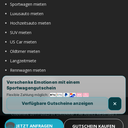
Sportwagen mieten
Luxusauto mieten
Hochzeitsauto mieten
SUV mieten
US Car mieten
Oldtimer mieten
Langzeitmiete
Rennwagen mieten
Nürburgring Auto mieten
Verschenke Emotionen mit einem
Sportwagengutschein
Flexible Zahlung möglich:
Verfügbare Gutscheine anzeigen
Copyright 2017-2025 by DRIVAR® | All Rights Reserved |
DRIVAR weltweit:
DRIVAR.de
|
DRIVAR.ch
|
DRIVAR.at
|
JETZT ANFRAGEN
GUTSCHEIN KAUFEN
DRIVAR.us
|
DRIVAR.uk
|
DRIVAR.ae
|
DRIVAR.com.au
|
FAQ