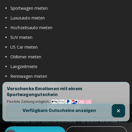
Sportwagen mieten
Luxusauto mieten
Hochzeitsauto mieten
SUV mieten
US Car mieten
Oldtimer mieten
Langzeitmiete
Rennwagen mieten
Nürburgring Auto mieten
Verschenke Emotionen mit einem
Sportwagengutschein
Flexible Zahlung möglich:
Verfügbare Gutscheine anzeigen
Copyright 2017-2025 by DRIVAR® | All Rights Reserved |
DRIVAR weltweit:
DRIVAR.de
|
DRIVAR.ch
|
DRIVAR.at
|