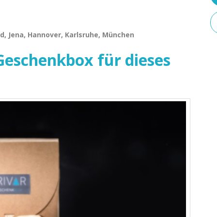
d, Jena, Hannover, Karlsruhe, München
eschenkbox für dieses