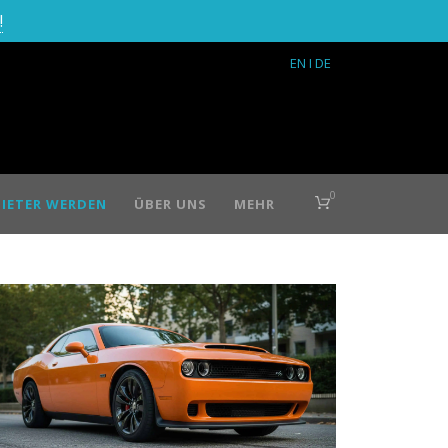
!
EN
I DE
0
IETER WERDEN
ÜBER UNS
MEHR