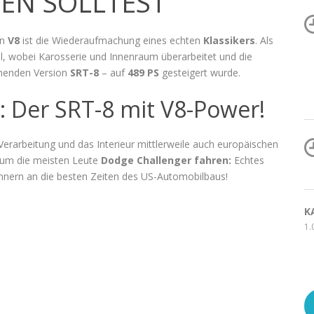
EN SOLLTEST
en
V8
ist die Wiederaufmachung eines echten
Klassikers
. Als
ll, wobei Karosserie und Innenraum überarbeitet und die
ehenden Version
SRT-8
– auf
489 PS
gesteigert wurde.
: Der SRT-8 mit V8-Power!
rarbeitung und das Interieur mittlerweile auch europäischen
arum die meisten Leute
Dodge Challenger fahren:
Echtes
innern an die besten Zeiten des US-Automobilbaus!
K
1.