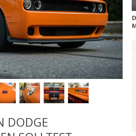
D
M
N DODGE