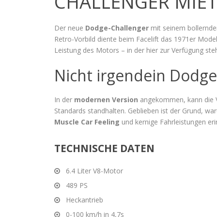
CHALLENGER MIET
Der neue
Dodge-Challenger
mit seinem bollernd
Retro-Vorbild diente beim Facelift das 1971er Mode
Leistung des Motors – in der hier zur Verfügung st
Nicht irgendein Dodge
In der
modernen Version
angekommen, kann die Ve
Standards standhalten. Geblieben ist der Grund, w
Muscle Car Feeling
und kernige Fahrleistungen er
TECHNISCHE DATEN
6.4 Liter V8-Motor
489 PS
Heckantrieb
0-100 km/h in 4,7s