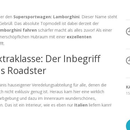
ter den
Supersportwagen: Lamborghini
. Dieser Name steht
 Gebrüll. Das absolute Topmodell ist dabei derzeit der
mborghini fahren
schärfer macht als alles zuvor! Als einer
n unerschöpflichen Hubraum mit einer
exzellenten
ft.
traklasse: Der Inbegriff
ls Roadster
is hauseigener Veredelungsabteilung für alle, denen die
K
ch nicht exklusiv genug ist. Heraus kam hier eine wirklich
15
er Farbgebung und dazu im Innenraum wunderschönes,
n. Das ist ein Interieur, wie es eben nur
Italien
liefern kann!