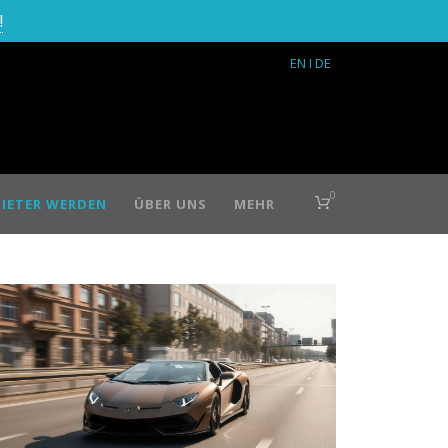
!
EN
I DE
0
IETER WERDEN
ÜBER UNS
MEHR