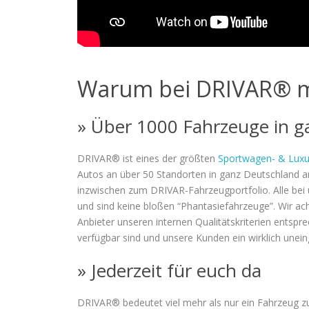
Warum bei DRIVAR® m
» Über 1000 Fahrzeuge in g
DRIVAR® ist eines der größten
Sportwagen- & Luxu
Autos an über 50 Standorten in ganz Deutschland a
inzwischen zum DRIVAR-Fahrzeugportfolio. Alle bei u
und sind keine bloßen “Phantasiefahrzeuge”. Wir ac
Anbieter unseren internen Qualitätskriterien entsp
verfügbar sind und unsere Kunden ein wirklich unei
» Jederzeit für euch da
DRIVAR® bedeutet viel mehr als nur ein Fahrzeug zu