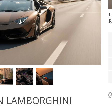
L
R
N LAMBORGHINI