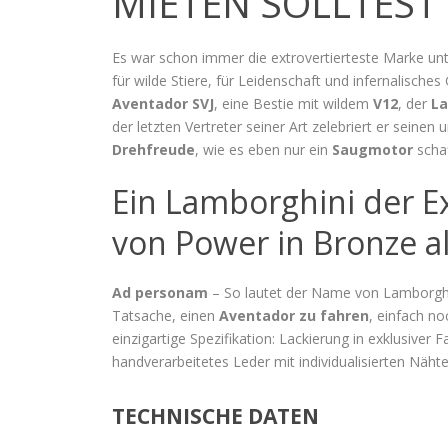
MIETEN SOLLTEST
Es war schon immer die extrovertierteste Marke un
für wilde Stiere, für Leidenschaft und infernalisches
Aventador SVJ
, eine Bestie mit wildem
V12
, der
La
der letzten Vertreter seiner Art zelebriert er seine
Drehfreude
, wie es eben nur ein
Saugmotor
schaf
Ein Lamborghini der Ex
von Power in Bronze a
Ad personam
– So lautet der Name von Lamborghin
Tatsache, einen
Aventador
zu fahren
, einfach no
einzigartige Spezifikation: Lackierung in exklusiv
handverarbeitetes Leder mit individualisierten Nähte
TECHNISCHE DATEN