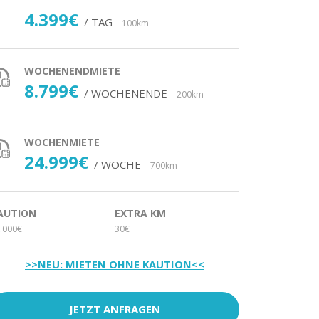
4.399€
/ TAG
100km
WOCHENENDMIETE
8.799€
/ WOCHENENDE
200km
WOCHENMIETE
24.999€
/ WOCHE
700km
AUTION
EXTRA KM
.000€
30€
>>NEU: MIETEN OHNE KAUTION<<
JETZT ANFRAGEN