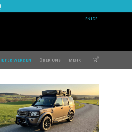
!
EN
I DE
0
IETER WERDEN
ÜBER UNS
MEHR