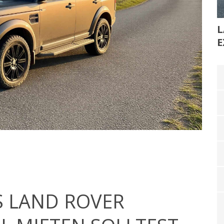
L
E
S LAND ROVER