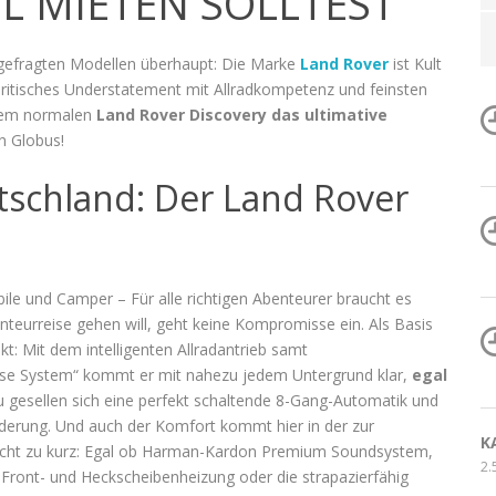
L MIETEN SOLLTEST
gefragten Modellen überhaupt: Die Marke
Land Rover
ist Kult
britisches Understatement mit Allradkompetenz und feinsten
inem normalen
Land Rover Discovery das ultimative
n Globus!
tschland: Der Land Rover
le und Camper – Für alle richtigen Abenteurer braucht es
nteurreise gehen will, geht keine Kompromisse ein. Als Basis
kt: Mit dem intelligenten Allradantrieb samt
nse System“ kommt er mit nahezu jedem Untergrund klar,
egal
u gesellen sich eine perfekt schaltende 8-Gang-Automatik und
federung. Und auch der Komfort kommt hier in der zur
K
cht zu kurz: Egal ob Harman-Kardon Premium Soundsystem,
2.
Front- und Heckscheibenheizung oder die strapazierfähig