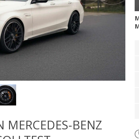
M
M
N MERCEDES-BENZ