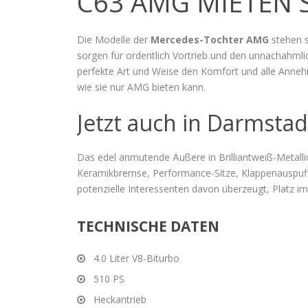
C63 AMG MIETEN 
Die Modelle der
Mercedes-Tochter AMG
stehen s
sorgen für ordentlich Vortrieb und den unnachahm
perfekte Art und Weise den Komfort und alle Annehm
wie sie nur AMG bieten kann.
Jetzt auch in Darmsta
Das edel anmutende Äußere in Brilliantweiß-Metallic
Keramikbremse, Performance-Sitze, Klappenauspuf
potenzielle Interessenten davon überzeugt, Platz i
TECHNISCHE DATEN
4.0 Liter V8-Biturbo
510 PS
Heckantrieb