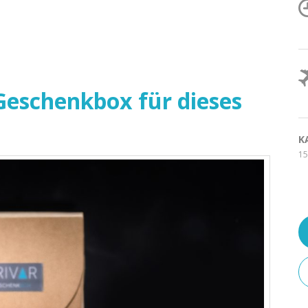
eschenkbox für dieses
K
15