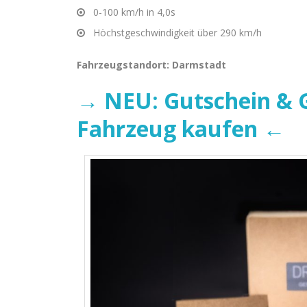
0-100 km/h in 4,0s
Höchstgeschwindigkeit über 290 km/h
Fahrzeugstandort: Darmstadt
→ NEU: Gutschein & G
Fahrzeug kaufen ←