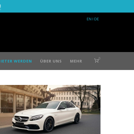
!
EN
I DE
0
IETER WERDEN
ÜBER UNS
MEHR