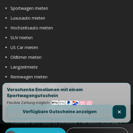
Sportwagen mieten
Luxusauto mieten
Hochzeitsauto mieten
SUV mieten
US Car mieten
Oldtimer mieten
Langzeitmiete
Rennwagen mieten
Nürburgring Auto mieten
Verschenke Emotionen mit einem
Sportwagengutschein
Flexible Zahlung möglich:
Verfügbare Gutscheine anzeigen
Copyright 2017-2025 by DRIVAR® | All Rights Reserved |
DRIVAR weltweit:
DRIVAR.de
|
DRIVAR.ch
|
DRIVAR.at
|