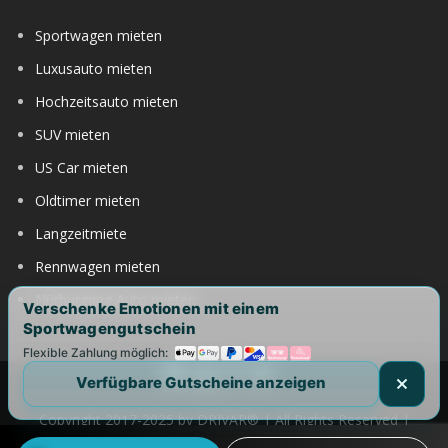
Sportwagen mieten
Luxusauto mieten
Hochzeitsauto mieten
SUV mieten
US Car mieten
Oldtimer mieten
Langzeitmiete
Rennwagen mieten
Nürburgring Auto mieten
Verschenke Emotionen mit einem
Sportwagengutschein
Flexible Zahlung möglich:
Verfügbare Gutscheine anzeigen
Copyright 2017-2025 by DRIVAR® | All Rights Reserved |
DRIVAR weltweit:
DRIVAR.de
|
DRIVAR.ch
|
DRIVAR.at
|