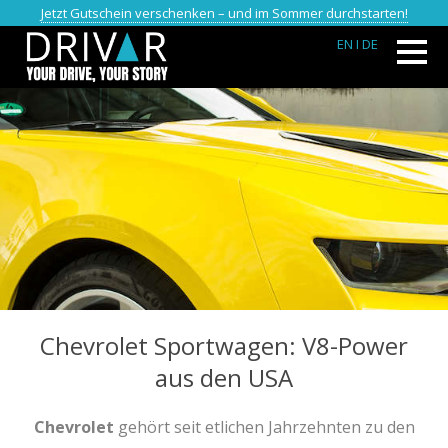
Jetzt Gutschein verschenken – und im Sommer durchstarten!
EN
I DE
Chevrolet Sportwagen: V8-Power
aus den USA
Chevrolet
gehört seit etlichen Jahrzehnten zu den