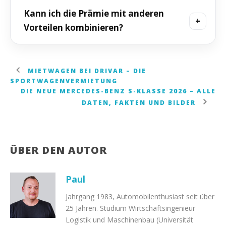
oder mindestens 80 km rein elektrisch fahren.
Ja. Das Fahrzeug muss 36 Monate gehalten
Kann ich die Prämie mit anderen
Danach ist eine Verschärfung hin zu
werden – beim Kauf wie beim Leasing. Das
Vorteilen kombinieren?
realitätsnäheren CO₂-Werten in Prüfung.
verhindert Mitnahmeeffekte und stärkt die
Alltagstauglichkeit.
Die Kaufprämie ergänzt Vorteile wie die Kfz-
Steuerbefreiung für E-Autos (bis 2035).
MIETWAGEN BEI DRIVAR – DIE
SPORTWAGENVERMIETUNG
Regionale Lade-/Wallbox-Förderungen können
DIE NEUE MERCEDES-BENZ S-KLASSE 2026 – ALLE
zusätzlich greifen – prüfe die Bedingungen im
DATEN, FAKTEN UND BILDER
Einzelfall.
Jetzt Tesla mieten und später kaufen
ÜBER DEN AUTOR
Paul
Jahrgang 1983, Automobilenthusiast seit über
25 Jahren. Studium Wirtschaftsingenieur
Logistik und Maschinenbau (Universität