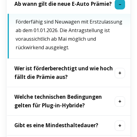
Ab wann gilt die neue E-Auto Prämie?
Förderfähig sind Neuwagen mit Erstzulassung
ab dem 01.01.2026. Die Antragstellung ist
voraussichtlich ab Mai möglich und
rückwirkend ausgelegt.
Wer ist förderberechtigt und wie hoch
fällt die Prämie aus?
Privathaushalte bis 80.000 € zu versteuerndes
Welche technischen Bedingungen
Einkommen (mit Kinderzuschlag bis 90.000 €).
gelten für Plug-in-Hybride?
BEV: Basis 3.000 €, sozial gestaffelt bis 6.000 €;
PHEV/REEV: Basis 1.500 €, je nach Haushalt bis
Zwischen 01/2026 und 06/2027 sind PHEV/REEV
Gibt es eine Mindesthaltedauer?
4.500 €.
förderfähig, wenn sie ≤ 60 g CO₂/km ausstoßen