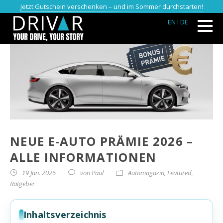
Jetzt Gutschein verschenken – und im Sommer durchstarten!
EN
I DE
NEUE E-AUTO PRÄMIE 2026 –
ALLE INFORMATIONEN
19 Jan. 2026
von
Paul
Automagazin
,
Featured
,
Ratgeber
Inhaltsverzeichnis