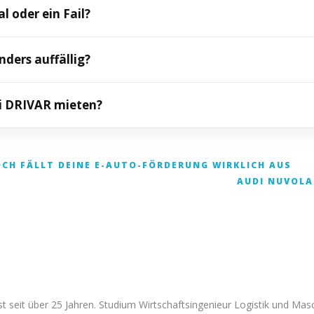
ktroarchitektur als klassischen Sportwagenmustern. Eine g
l oder ein Fail?
die Silhouette deutlich.
ie Konsequenz, mit der Ferrari keine alte Form kopiert; riska
ders auffällig?
ig Ferrari-Drama ausstrahlt.
terie, die Reichweite von rund 530 Kilometern, die vier Ele
ei DRIVAR mieten?
 reguläres Mietfahrzeug im DRIVAR-Angebot. Wer die Debatt
lektrosportwagen vergleichen und fahren.
OCH FÄLLT DEINE E-AUTO-FÖRDERUNG WIRKLICH AUS
AUDI NUVOLA
leichen
t seit über 25 Jahren. Studium Wirtschaftsingenieur Logistik und Ma