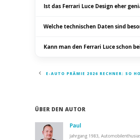
Die Proportionen folgen stärker der Ele
Ist das Ferrari Luce Design eher genia
andere Kühlluftanforderungen verändern 
Das hängt vom Blickwinkel ab. Genial ist d
Welche technischen Daten sind beson
Gestaltung für manche Betrachter zu wen
Auffällig sind vor allem die 122-kWh-Bat
Kann man den Ferrari Luce schon b
auf 100 km/h in 2,5 Sekunden.
Aktuell steht der Ferrari Luce nicht als
Ferrari-Modelle, Supersportwagen und E
E-AUTO PRÄMIE 2026 RECHNER: SO H
Supersportwagen bei DRIVAR verg
ÜBER DEN AUTOR
Paul
Jahrgang 1983, Automobilenthusias