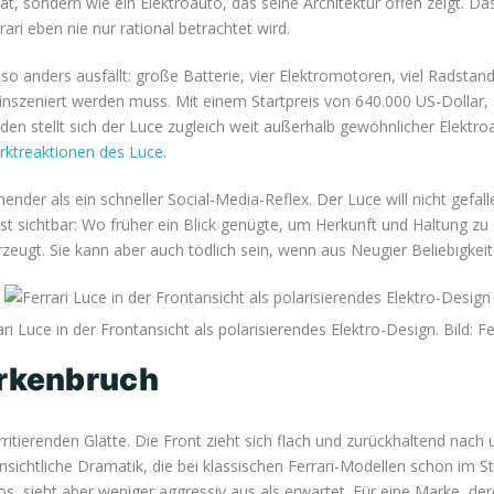
 sondern wie ein Elektroauto, das seine Architektur offen zeigt. Das
ari eben nie nur rational betrachtet wird.
 anders ausfällt: große Batterie, vier Elektromotoren, viel Radstand,
szeniert werden muss. Mit einem Startpreis von 640.000 US-Dollar,
den stellt sich der Luce zugleich weit außerhalb gewöhnlicher Elek
rktreaktionen des Luce
.
nender als ein schneller Social-Media-Reflex. Der Luce will nicht gefa
ist sichtbar: Wo früher ein Blick genügte, um Herkunft und Haltung z
zeugt. Sie kann aber auch tödlich sein, wenn aus Neugier Beliebigkeit
ari Luce in der Frontansicht als polarisierendes Elektro-Design. Bild: Fer
rkenbruch
rritierenden Glätte. Die Front zieht sich flach und zurückhaltend nach 
ensichtliche Dramatik, die bei klassischen Ferrari-Modellen schon im 
s, sieht aber weniger aggressiv aus als erwartet. Für eine Marke, de