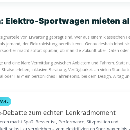
n: Elektro-Sportwagen mieten al
signurteile von Erwartung geprägt sind. Wer aus einem klassischen Fe
 jemand, der Elektroleistung bereits kennt. Genau deshalb lohnt sich
persportler macht sofort spürbar, ob man die Zukunft über Daten oder ü
e und eine klare Vermittlung zwischen Anbietern und Fahrern. Statt 
r Straße erleben, inklusive Beratung, Verfügbarkeit an vielen Stando
ial oder Fail?“ ein persönliches Fahrerlebnis, bei dem Design, All
WAHL
-Debatte zum echten Lenkradmoment
ieren macht Spaß. Besser ist, Performance, Sitzposition und
hkeit selbst zu vergleichen – vom elektrifizierten Sportwagen bis