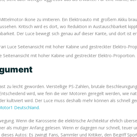
e Mittelmotor-Ikone zu imitieren. Ein Elektroauto mit großem Akku br
ussehen. Kritisch wird es dort, wo Reduktion in Austauschbarkeit kippt
barkeit. Der Luce bewegt sich genau auf dieser Kante, und dort ist e
e Seitenansicht mit hoher Kabine und gestreckter Elektro-Proportion. B
rgument
ast zu leicht geworden. Vierstellige PS-Zahlen, brutale Beschleunigung
Entscheidend wird, wie fein die vier Motoren geregelt werden, wie nat
oder kultiviert wird. Der Luce muss deshalb mehr können als schnell
n Motor1 Deutschland.
Bewegung. Wenn die Karosserie die elektrische Architektur ehrlich übe
 eher als mutiger Anfang gelesen. Wenn er dagegen nur schnell, teuer 
on dieses Autos: Es zwingt Fans, Sammler und Kritiker, den Begriff Sp