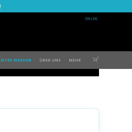
!
EN
I DE
0
IETER WERDEN
ÜBER UNS
MEHR