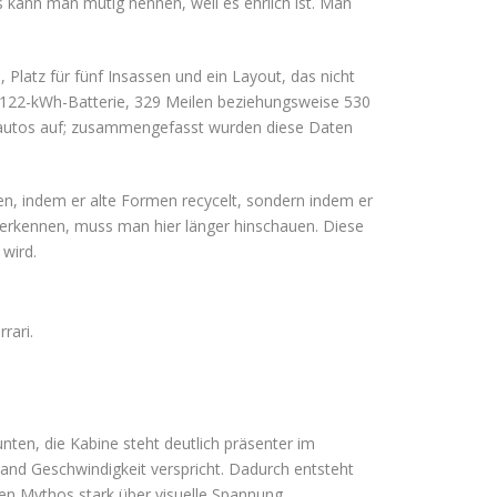
 kann man mutig nennen, weil es ehrlich ist. Man
 Platz für fünf Insassen und ein Layout, das nicht
 122-kWh-Batterie, 329 Meilen beziehungsweise 530
troautos auf; zusammengefasst wurden diese Daten
llen, indem er alte Formen recycelt, sondern indem er
u erkennen, muss man hier länger hinschauen. Diese
 wird.
rari.
unten, die Kabine steht deutlich präsenter im
Stand Geschwindigkeit verspricht. Dadurch entsteht
ren Mythos stark über visuelle Spannung