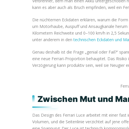
Verbrenner, dem man einen Akku untergeschoben hat,
kann es aber auch als Bruch empfinden, weil ein Ferr
Die nüchternen Eckdaten erklären, warum die Form so
um Motorhaube, Auspuff und Ansaugkanäle herum in
Kilometern Reichweite und 0–100 km/h in 2,5 Sekun
unter anderem in den
technischen Eckdaten und Ma
Genau deshalb ist die Frage „genial oder Fail?“ span
eine neue Ferrari-Proportion behauptet. Das Risiko 
Verzögerung kann produktiv sein, weil sie Neugier er
Ferr
Zwischen Mut und Ma
Das Design des Ferrari Luce arbeitet mit einer fast i
Volumen, und die Seitenlinie verzichtet auf jene off
eine Spannung: Der Luce ist technisch kompromisslo