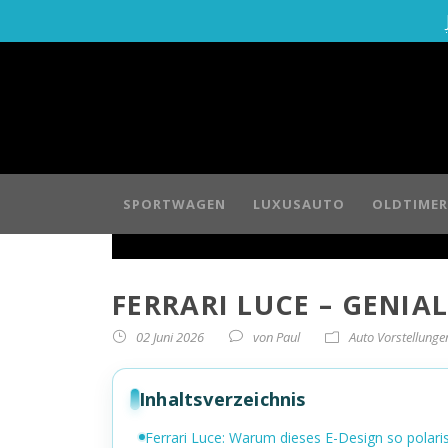
SPORTWAGEN
LUXUSAUTO
OLDTIMER
FERRARI LUCE – GENIAL
02 Juni 2026
von
Paul
Auto Vorstellunge
Inhaltsverzeichnis
Ferrari Luce: Warum dieses E-Design so polaris