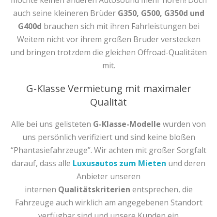
möchte keinen anderen Autosound mehr hören! Doch
auch seine kleineren Brüder
G350, G500, G350d und
G400d
brauchen sich mit ihren Fahrleistungen bei
Weitem nicht vor ihrem großen Bruder verstecken
und bringen trotzdem die gleichen Offroad-Qualitäten
mit.
G-Klasse Vermietung mit maximaler
Qualität
Alle bei uns gelisteten
G-Klasse-Modelle
wurden von
uns persönlich verifiziert und sind keine bloßen
“Phantasiefahrzeuge”. Wir achten mit großer Sorgfalt
darauf, dass alle
Luxusautos zum Mieten
und deren
Anbieter unseren
internen
Qualitätskriterien
entsprechen, die
Fahrzeuge auch wirklich am angegebenen Standort
verfügbar sind und unsere Kunden ein