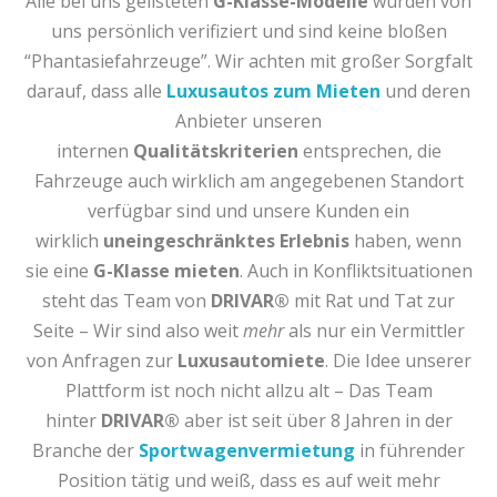
Alle bei uns gelisteten
G-Klasse-Modelle
wurden von
uns persönlich verifiziert und sind keine bloßen
“Phantasiefahrzeuge”. Wir achten mit großer Sorgfalt
darauf, dass alle
Luxusautos zum Mieten
und deren
Anbieter unseren
internen
Qualitätskriterien
entsprechen, die
Fahrzeuge auch wirklich am angegebenen Standort
verfügbar sind und unsere Kunden ein
wirklich
uneingeschränktes Erlebnis
haben, wenn
sie eine
G-Klasse mieten
. Auch in Konfliktsituationen
steht das Team von
DRIVAR®
mit Rat und Tat zur
Seite – Wir sind also weit
mehr
als nur ein Vermittler
von Anfragen zur
Luxusautomiete
. Die Idee unserer
Plattform ist noch nicht allzu alt – Das Team
hinter
DRIVAR®
aber ist seit über 8 Jahren in der
Branche der
Sportwagenvermietung
in führender
Position tätig und weiß, dass es auf weit mehr