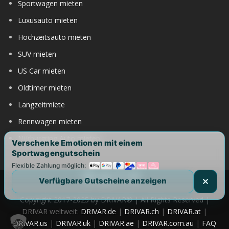
Sportwagen mieten
Luxusauto mieten
Hochzeitsauto mieten
SUV mieten
US Car mieten
Oldtimer mieten
Langzeitmiete
Rennwagen mieten
Nürburgring Auto mieten
Verschenke Emotionen mit einem
Sportwagengutschein
Flexible Zahlung möglich:
Verfügbare Gutscheine anzeigen
Copyright 2017-2025 by DRIVAR® | All Rights Reserved |
DRIVAR weltweit:
DRIVAR.de
|
DRIVAR.ch
|
DRIVAR.at
|
DRIVAR.us
|
DRIVAR.uk
|
DRIVAR.ae
|
DRIVAR.com.au
|
FAQ