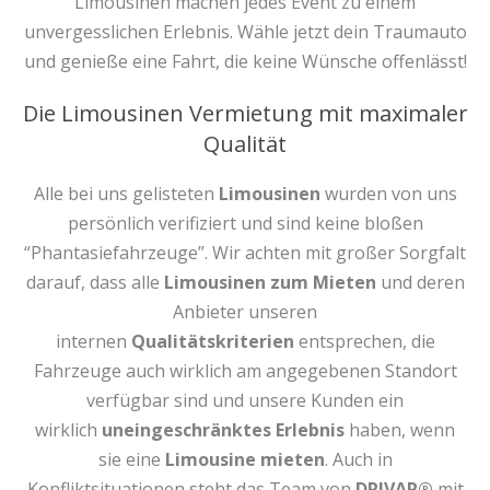
Limousinen machen jedes Event zu einem
unvergesslichen Erlebnis. Wähle jetzt dein Traumauto
und genieße eine Fahrt, die keine Wünsche offenlässt!
Die Limousinen Vermietung mit maximaler
Qualität
Alle bei uns gelisteten
Limousinen
wurden von uns
persönlich verifiziert und sind keine bloßen
“Phantasiefahrzeuge”. Wir achten mit großer Sorgfalt
darauf, dass alle
Limousinen zum Mieten
und deren
Anbieter unseren
internen
Qualitätskriterien
entsprechen, die
Fahrzeuge auch wirklich am angegebenen Standort
verfügbar sind und unsere Kunden ein
wirklich
uneingeschränktes Erlebnis
haben, wenn
sie eine
Limousine mieten
. Auch in
Konfliktsituationen steht das Team von
DRIVAR®
mit