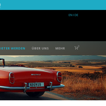
!
EN
I DE
0
IETER WERDEN
ÜBER UNS
MEHR