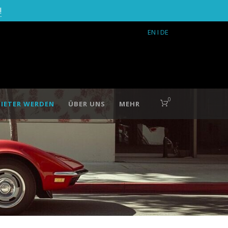
!
EN
I DE
0
IETER WERDEN
ÜBER UNS
MEHR