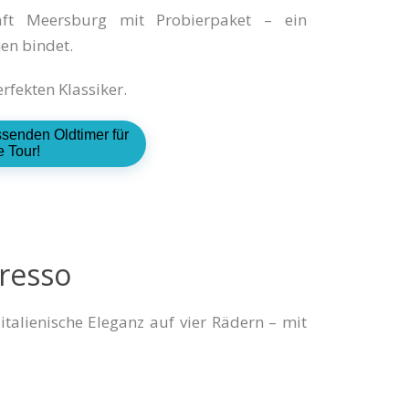
aft Meersburg mit Probierpaket – ein
en bindet.
rfekten Klassiker.
ssenden Oldtimer für
e Tour!
presso
italienische Eleganz auf vier Rädern – mit