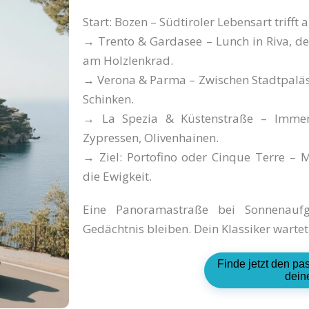
Start: Bozen – Südtiroler Lebensart trifft 
→ Trento & Gardasee – Lunch in Riva, der
am Holzlenkrad.
→ Verona & Parma – Zwischen Stadtpaläs
Schinken.
→ La Spezia & Küstenstraße – Immer 
Zypressen, Olivenhainen.
→ Ziel: Portofino oder Cinque Terre – 
die Ewigkeit.
Eine Panoramastraße bei Sonnenau
Gedächtnis bleiben. Dein Klassiker wartet
Finde jetzt den pa
dein