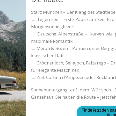
Start: München – Der Klang des Stadtlebe
→ Tegernsee – Erste Pause am See, Espre
Morgensonne glitzert.
→ Deutsche Alpenstraße – Kurven wie ge
maximale Romantik.
→ Meran & Bozen – Palmen unter Berggipf
klassischer Flair.
→ Grödner Joch, Sellajoch, Falzarego – D
für elegante Maschinen.
→ Ziel: Cortina d’Ampezzo oder Rückfahr
Sonnenuntergang auf dem Würzjoch. De
Gänsehaut. Sie haben die Route – jetzt f
Finde jetzt den pa
dein