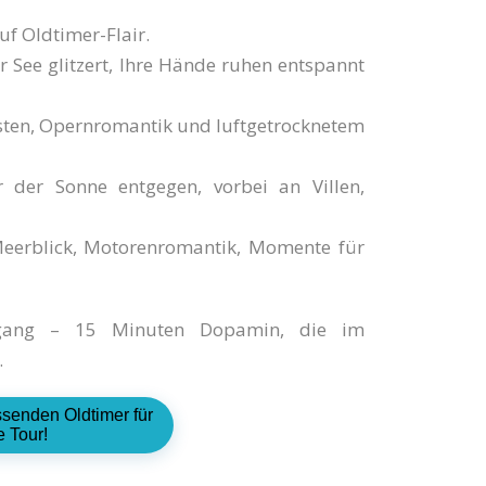
auf Oldtimer-Flair.
 See glitzert, Ihre Hände ruhen entspannt
ten, Opernromantik und luftgetrocknetem
der Sonne entgegen, vorbei an Villen,
Meerblick, Motorenromantik, Momente für
fgang – 15 Minuten Dopamin, die im
.
ssenden Oldtimer für
e Tour!