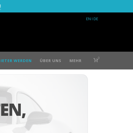
!
EN
I DE
0
IETER WERDEN
ÜBER UNS
MEHR
EN,