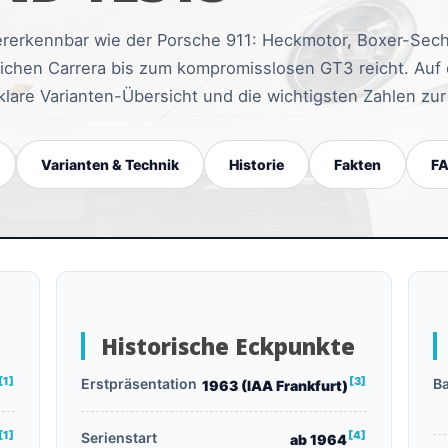
rerkennbar wie der Porsche 911: Heckmotor, Boxer-Sech
glichen Carrera bis zum kompromisslosen GT3 reicht. Auf
klare Varianten-Übersicht und die wichtigsten Zahlen zur
Varianten & Technik
Historie
Fakten
F
Historische Eckpunkte
[1]
[3]
Erstpräsentation
B
1963 (IAA Frankfurt)
[1]
[4]
Serienstart
ab 1964