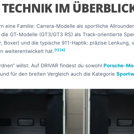
 TECHNIK IM ÜBERBLIC
rn eine Familie: Carrera-Modelle als sportliche Allrounde
 die GT-Modelle (GT3/GT3 RS) als Track-orientierte Spe
, Boxer) und die typische 911-Haptik: präzise Lenkung, 
[1]
[4]
n weiterentwickelt hat.
rdnen“ willst: Auf DRIVAR findest du sowohl
Porsche-Mod
und für den breiten Vergleich auch die Kategorie
Sportw