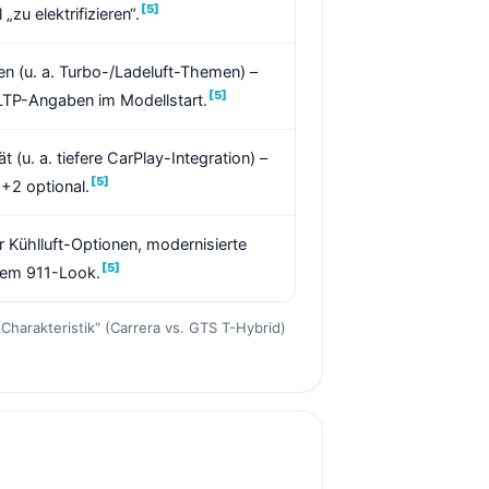
[5]
u elektrifizieren“.
en (u. a. Turbo-/Ladeluft-Themen) –
[5]
WLTP-Angaben im Modellstart.
 (u. a. tiefere CarPlay-Integration) –
[5]
+2 optional.
 Kühlluft-Optionen, modernisierte
[5]
ärem 911-Look.
Charakteristik“ (Carrera vs. GTS T-Hybrid)