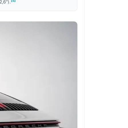
[5]
,6″).