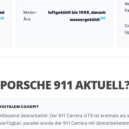
N
Fa
rad
Motor-
luftgekühlt bis 1998, danach
[2]
[4]
Ära
wassergekühlt
Co
U
 PORSCHE 911 AKTUELL
 DIGITALEM COCKPIT
fassend überarbeitet: Der 911 Carrera GTS ist erstmals als 
rfügbar; parallel wurde der 911 Carrera mit überarbeitetem 3