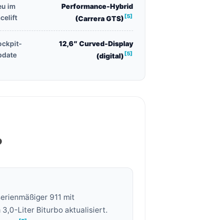
eu im
Performance-Hybrid
[5]
celift
(Carrera GTS)
ckpit-
12,6″ Curved-Display
[5]
pdate
(digital)
?
serienmäßiger 911 mit
,0-Liter Biturbo aktualisiert.