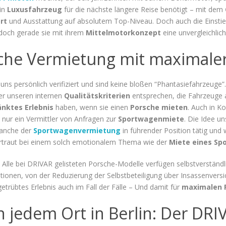
ein
Luxusfahrzeug
für die nächste längere Reise benötigt – mit dem
rt
und Ausstattung auf absolutem Top-Niveau. Doch auch die Einst
 doch gerade sie mit ihrem
Mittelmotorkonzept
eine unvergleichlich
che Vermietung mit maximaler
ns persönlich verifiziert und sind keine bloßen “Phantasiefahrzeuge”.
er unseren internen
Qualitätskriterien
entsprechen, die Fahrzeuge 
nktes Erlebnis
haben, wenn sie einen
Porsche mieten
. Auch in K
 nur ein Vermittler von Anfragen zur
Sportwagenmiete
. Die Idee un
Branche der
Sportwagenvermietung
in führender Position tätig und
Vertraut bei einem solch emotionalem Thema wie der
Miete eines Sp
 Alle bei DRIVAR gelisteten Porsche-Modelle verfügen selbstverständl
onen, von der Reduzierung der Selbstbeteiligung über Insassenversi
getrübtes Erlebnis auch im Fall der Fälle – Und damit für
maximalen 
 jedem Ort in Berlin: Der DRI