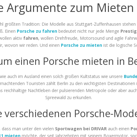
 Argumente zum Mieten 
l größten Tradition: Die Modelle aus Stuttgart-Zuffenhausen stehen s
ß. Einen
Porsche zu fahren
bedeutet nicht nur jede Menge
Presti
ollen aktiv
fahren
, wollen Drehfreude, Motorsound und agile Fahrw
r, wovon wir reden. Und einen
Porsche zu mieten
ist die logische 
m einen Porsche mieten in Be
 wie auch im Ausland einen solch großen Kultstatus wie unsere
Bunde
achtenden Touristen zählt Berlin zu den wichtigsten Destinationen in
as reichhaltige Nachtleben der pulsierenden Metropole oder aber auc
Spreewald zu erkunden.
e verschiedenen Porsche-Mode
t, dass man unter den vielen
Sportwagen bei DRIVAR
auch einen
Po
11 mieten
möchte, der seit Jahrzehnten mit seinem Boxermotor, spor