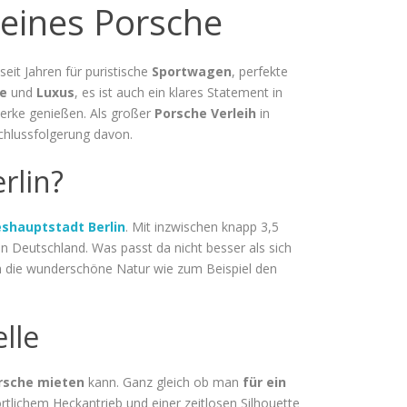
eines Porsche
eit Jahren für puristische
Sportwagen
, perfekte
ge
und
Luxus
, es ist auch ein klares Statement in
erke genießen. Als großer
Porsche Verleih
in
Schlussfolgerung davon.
rlin?
shauptstadt Berlin
. Mit inzwischen knapp 3,5
 Deutschland. Was passt da nicht besser als sich
h die wunderschöne Natur wie zum Beispiel den
lle
rsche mieten
kann. Ganz gleich ob man
für ein
tlichem Heckantrieb und einer zeitlosen Silhouette