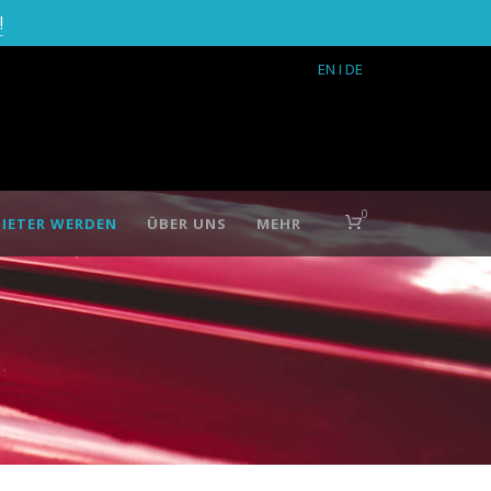
!
EN
I DE
0
IETER WERDEN
ÜBER UNS
MEHR