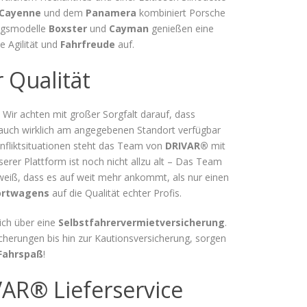
Cayenne
und dem
Panamera
kombiniert Porsche
iegsmodelle
Boxster
und
Cayman
genießen eine
e Agilität und
Fahrfreude
auf.
 Qualität
 Wir achten mit großer Sorgfalt darauf, dass
auch wirklich am angegebenen Standort verfügbar
onfliktsituationen steht das Team von
DRIVAR®
mit
serer Plattform ist noch nicht allzu alt – Das Team
 weiß, dass es auf weit mehr ankommt, als nur einen
ortwagens
auf die Qualität echter Profis.
ich über eine
Selbstfahrervermietversicherung
.
cherungen bis hin zur Kautionsversicherung, sorgen
Fahrspaß
!
VAR® Lieferservice