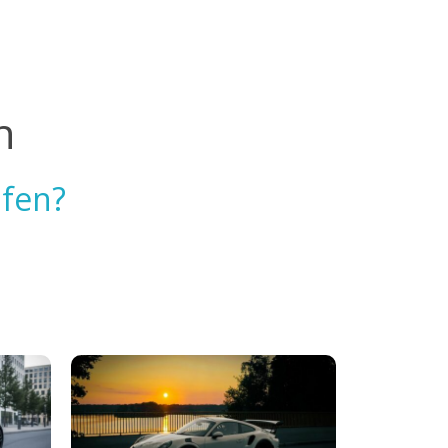
n
ufen?