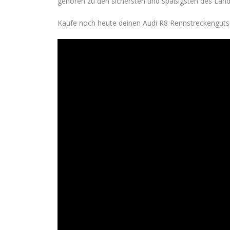
gehören zu den sichersten und spaßigsten des Landes
Kaufe noch heute deinen Audi R8 Rennstreckenguts