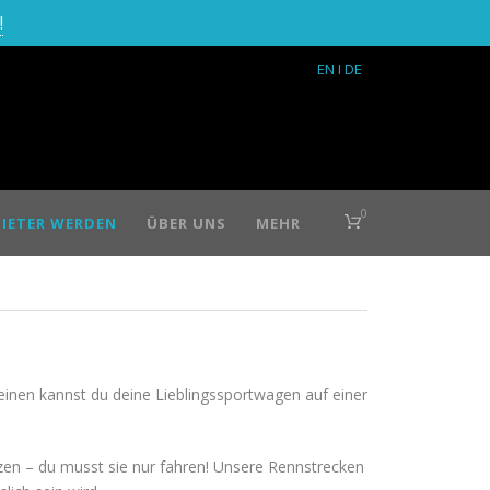
!
EN
I DE
0
IETER WERDEN
ÜBER UNS
MEHR
heinen kannst du deine Lieblingssportwagen auf einer
tzen – du musst sie nur fahren! Unsere Rennstrecken