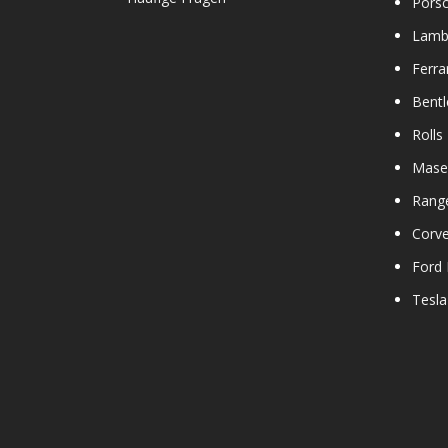
Pors
Lamb
Ferra
Bentl
Rolls
Maser
Rang
Corve
Ford
Tesla