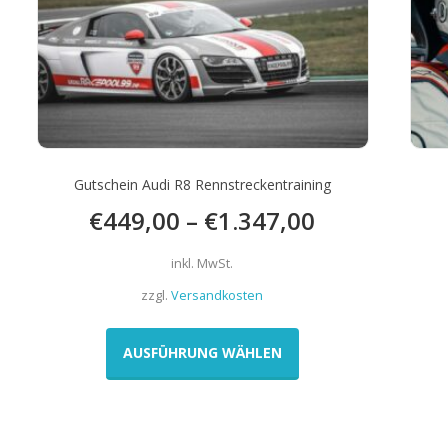
Gutschein Audi R8 Rennstreckentraining
€
449,00
–
€
1.347,00
inkl. MwSt.
zzgl.
Versandkosten
Dieses
Produkt
AUSFÜHRUNG WÄHLEN
weist
mehrere
Varianten
auf.