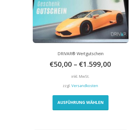
DRIVAR® Wertgutschein
€
50,00
–
€
1.599,00
inkl. MwSt.
zzgl.
Versandkosten
Dieses
Produkt
AUSFÜHRUNG WÄHLEN
weist
mehrere
Varianten
auf.