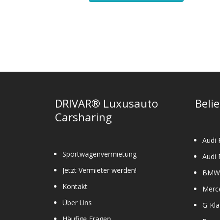
mehrere
Varianten
auf.
Die
Optionen
können
auf
der
Produktseit
DRIVAR® Luxusauto
Beli
gewählt
Carsharing
werden
Audi 
Sportwagenvermietung
Audi 
Jetzt Vermieter werden!
BMW 
Kontakt
Merc
Über Uns
G-Kla
Häufige Fragen