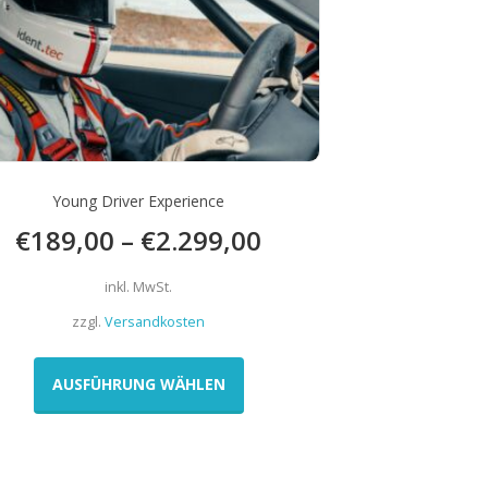
Young Driver Experience
€
189,00
–
€
2.299,00
inkl. MwSt.
zzgl.
Versandkosten
Dieses
Produkt
AUSFÜHRUNG WÄHLEN
weist
mehrere
Varianten
auf.