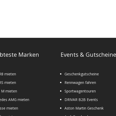
e
ebteste Marken
Events & Gutschein
R8 mieten
Geschenkgutscheine
RS mieten
Rennwagen fahren
M mieten
Sportwagentouren
edes AMG mieten
DRIVAR B2B Events
sse mieten
Aston Martin Geschenk