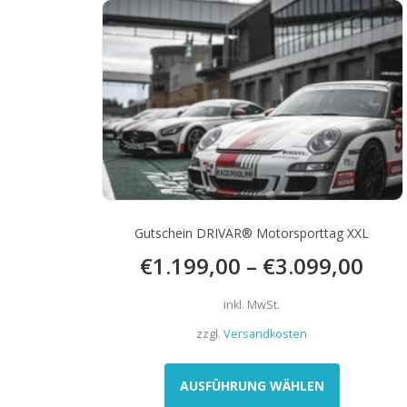
Die
Optionen
können
auf
der
Produktseit
gewählt
werden
Gutschein DRIVAR® Motorsporttag XXL
€
1.199,00
–
€
3.099,00
inkl. MwSt.
zzgl.
Versandkosten
Dieses
Produkt
AUSFÜHRUNG WÄHLEN
weist