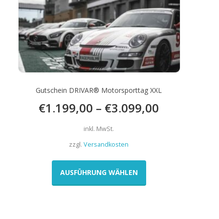
Gutschein DRIVAR® Motorsporttag XXL
€
1.199,00
–
€
3.099,00
inkl. MwSt.
zzgl.
Versandkosten
Dieses
Produkt
AUSFÜHRUNG WÄHLEN
weist
mehrere
Varianten
auf.