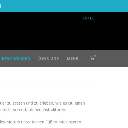
!
EN
I DE
0
IETER WERDEN
ÜBER UNS
MEHR
uer zu setzen und zu erleben, wie es ist, einen
richt von erfahrenen Instruktoren.
t des Motors unter deinen Füßen. Mit unseren