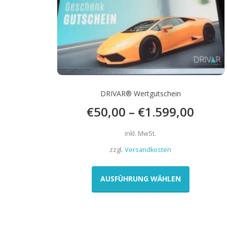
DRIVAR® Wertgutschein
€
50,00
–
€
1.599,00
inkl. MwSt.
zzgl.
Versandkosten
Dieses
Produkt
AUSFÜHRUNG WÄHLEN
weist
mehrere
Varianten
auf.