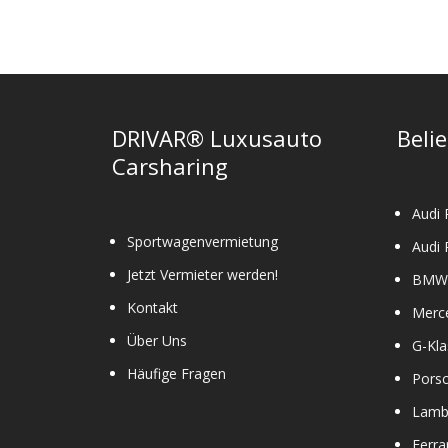
Die
Optionen
können
auf
der
Produktseit
DRIVAR® Luxusauto
Beli
gewählt
Carsharing
werden
Audi 
Sportwagenvermietung
Audi 
Jetzt Vermieter werden!
BMW 
Kontakt
Merc
Über Uns
G-Kla
Häufige Fragen
Pors
Lamb
Ferra