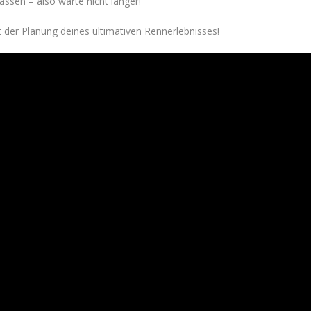
ssen – also warte nicht länger!
 der Planung deines ultimativen Rennerlebnisses!