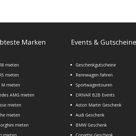
Die
Optionen
können
auf
der
e
Produktseite
ebteste Marken
Events & Gutschein
gewählt
werden
R8 mieten
Geschenkgutscheine
RS mieten
Rennwagen fahren
M mieten
Sportwagentouren
edes AMG mieten
DRIVAR B2B Events
sse mieten
Aston Martin Geschenk
che mieten
Audi Geschenk
orghini mieten
BMW Geschenk
ri mieten
Corvette Geschenk