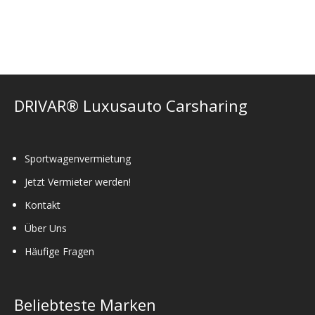
Varianten
auf.
Die
Optionen
können
auf
der
DRIVAR® Luxusauto Carsharing
Produktseite
gewählt
werden
Sportwagenvermietung
Jetzt Vermieter werden!
Kontakt
Über Uns
Häufige Fragen
Beliebteste Marken