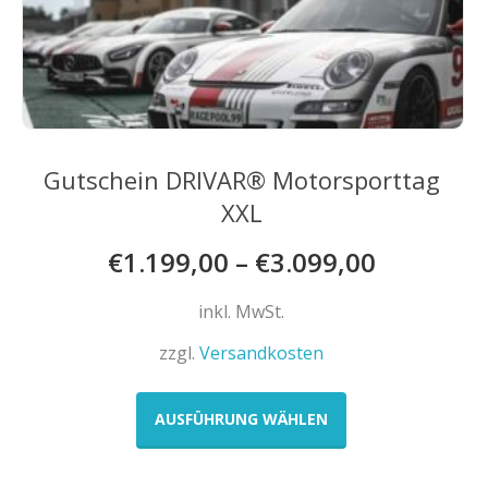
auf
der
Produktseite
gewählt
werden
Gutschein DRIVAR® Motorsporttag
XXL
€
1.199,00
–
€
3.099,00
inkl. MwSt.
zzgl.
Versandkosten
Dieses
Produkt
AUSFÜHRUNG WÄHLEN
weist
mehrere