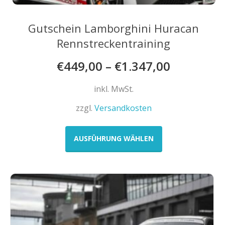
Gutschein Lamborghini Huracan
Rennstreckentraining
€
449,00
–
€
1.347,00
inkl. MwSt.
zzgl.
Versandkosten
Dieses
Produkt
AUSFÜHRUNG WÄHLEN
weist
mehrere
Varianten
auf.
Die
Optionen
können