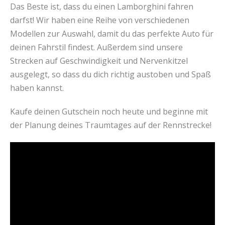
Das Beste ist, dass du einen Lamborghini fahren
darfst! Wir haben eine Reihe von verschiedenen
Modellen zur Auswahl, damit du das perfekte Auto für
deinen Fahrstil findest. Außerdem sind unsere
Strecken auf Geschwindigkeit und Nervenkitzel
ausgelegt, so dass du dich richtig austoben und Spaß
haben kannst.
Kaufe deinen Gutschein noch heute und beginne mit
der Planung deines Traumtages auf der Rennstrecke!