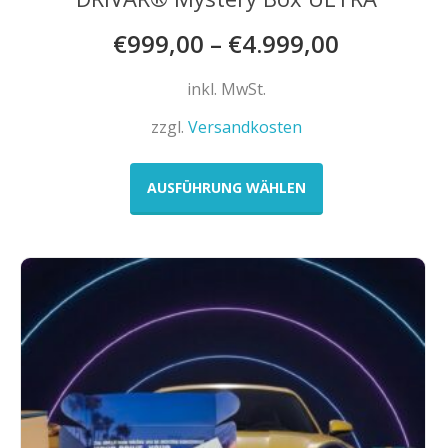
€
999,00
–
€
4.999,00
inkl. MwSt.
zzgl.
Versandkosten
Dieses
Produkt
AUSFÜHRUNG WÄHLEN
weist
mehrere
Varianten
auf.
Die
Optionen
können
auf
der
Produktseite
gewählt