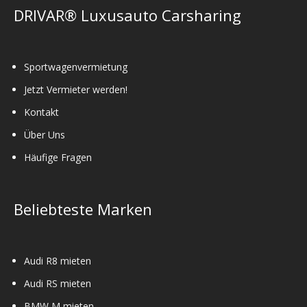
der
DRIVAR® Luxusauto Carsharing
Produktseite
gewählt
werden
Sportwagenvermietung
Jetzt Vermieter werden!
Kontakt
Über Uns
Häufige Fragen
Beliebteste Marken
Audi R8 mieten
Audi RS mieten
BMW M mieten