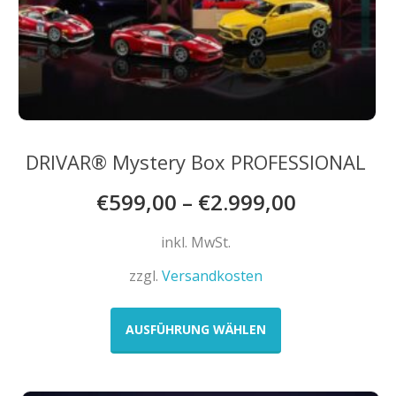
DRIVAR® Mystery Box PROFESSIONAL
€
599,00
–
€
2.999,00
inkl. MwSt.
zzgl.
Versandkosten
Dieses
Produkt
AUSFÜHRUNG WÄHLEN
weist
mehrere
Varianten