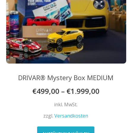
werden
DRIVAR® Mystery Box MEDIUM
€
499,00
–
€
1.999,00
inkl. MwSt.
zzgl.
Versandkosten
Dieses
Produkt