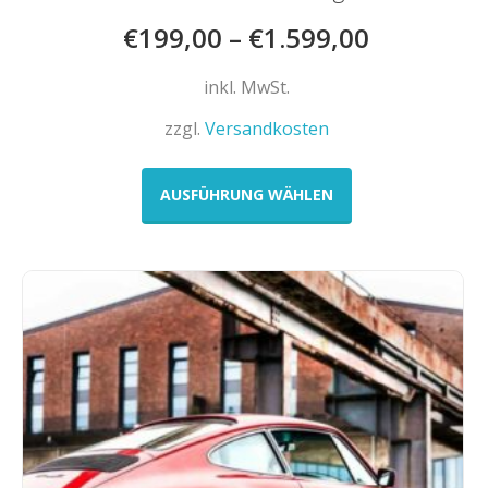
€
199,00
–
€
1.599,00
inkl. MwSt.
zzgl.
Versandkosten
Dieses
Produkt
AUSFÜHRUNG WÄHLEN
weist
mehrere
Varianten
auf.
Die
Optionen
können
auf
der
Produktseite
gewählt