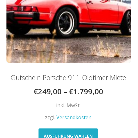
werden
Gutschein Porsche 911 Oldtimer Miete
€
249,00
–
€
1.799,00
inkl. MwSt.
zzgl.
Versandkosten
Dieses
Produkt
AUSFÜHRUNG WÄHLEN