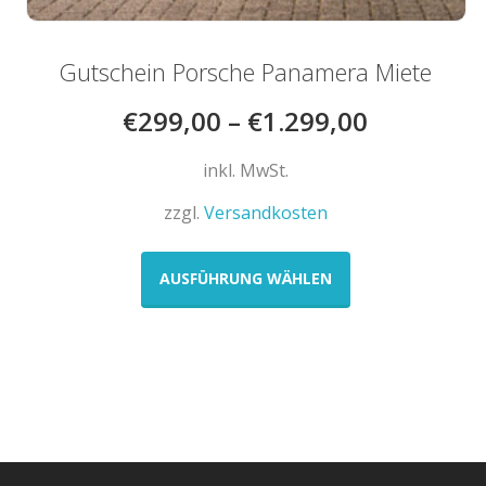
Gutschein Porsche Panamera Miete
€
299,00
–
€
1.299,00
inkl. MwSt.
zzgl.
Versandkosten
Dieses
Produkt
AUSFÜHRUNG WÄHLEN
weist
mehrere
Varianten
auf.
Die
Optionen
können
auf