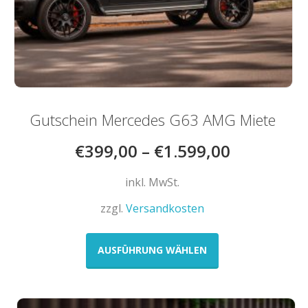
Gutschein Mercedes G63 AMG Miete
€
399,00
–
€
1.599,00
inkl. MwSt.
zzgl.
Versandkosten
Dieses
Produkt
AUSFÜHRUNG WÄHLEN
weist
mehrere
Varianten