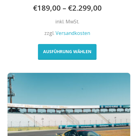
€
189,00
–
€
2.299,00
inkl. MwSt.
zzgl.
Versandkosten
Dieses
Produkt
AUSFÜHRUNG WÄHLEN
weist
mehrere
Varianten
auf.
Die
Optionen
können
auf
der
Produktseite
gewählt
werden