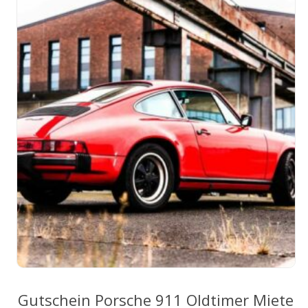
auf.
Die
Optionen
können
auf
der
Produktseite
gewählt
werden
Gutschein Porsche 911 Oldtimer Miete