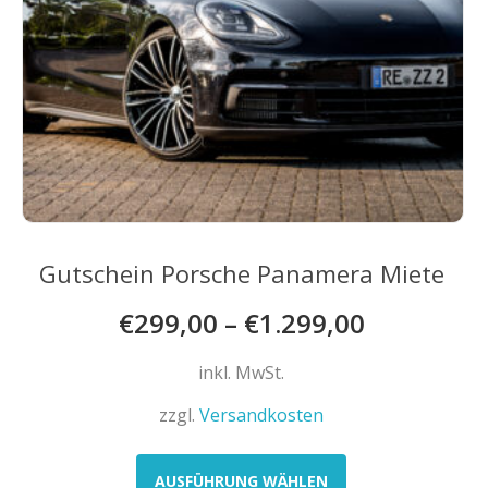
werden
Gutschein Porsche Panamera Miete
€
299,00
–
€
1.299,00
inkl. MwSt.
zzgl.
Versandkosten
Dieses
Produkt
AUSFÜHRUNG WÄHLEN