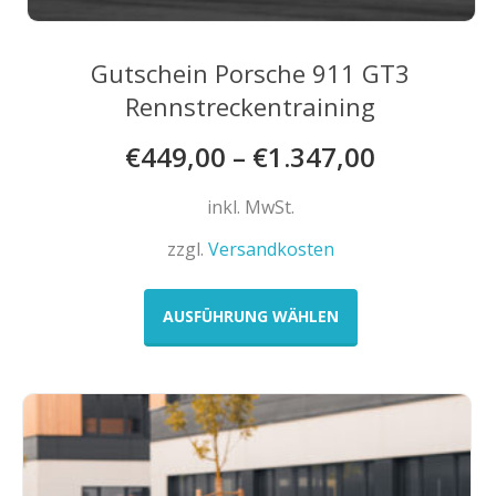
Gutschein Porsche 911 GT3
Rennstreckentraining
€
449,00
–
€
1.347,00
inkl. MwSt.
zzgl.
Versandkosten
Dieses
Produkt
AUSFÜHRUNG WÄHLEN
weist
mehrere
Varianten
auf.
Die
Optionen
können