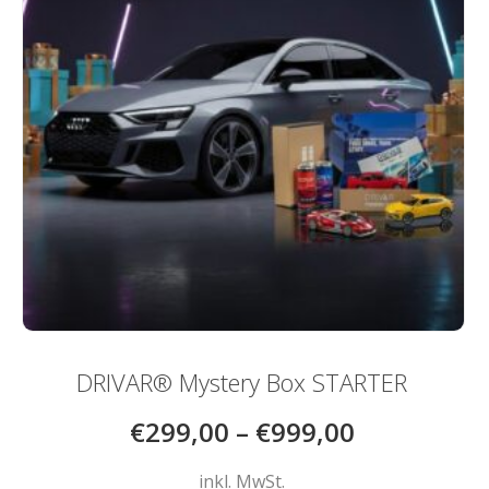
werden
DRIVAR® Mystery Box STARTER
€
299,00
–
€
999,00
inkl. MwSt.