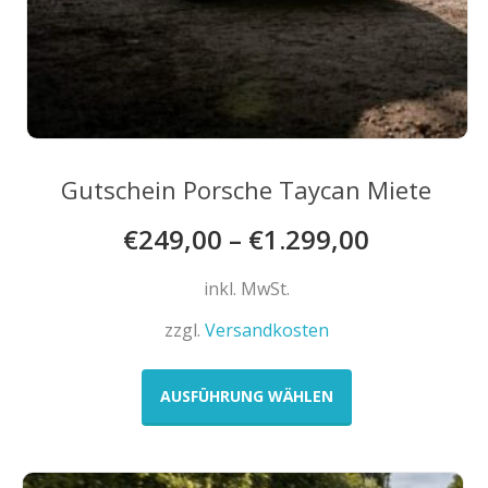
Gutschein Porsche Taycan Miete
€
249,00
–
€
1.299,00
inkl. MwSt.
zzgl.
Versandkosten
Dieses
Produkt
AUSFÜHRUNG WÄHLEN
weist
mehrere
Varianten