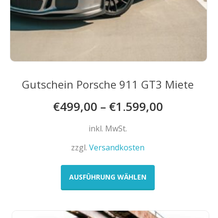
Gutschein Porsche 911 GT3 Miete
€
499,00
–
€
1.599,00
inkl. MwSt.
zzgl.
Versandkosten
Dieses
Produkt
AUSFÜHRUNG WÄHLEN
weist
mehrere
Varianten