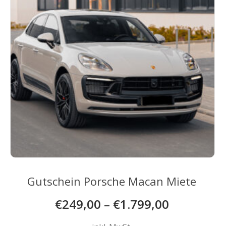
auf
der
Produktseite
gewählt
werden
Gutschein Porsche Macan Miete
€
249,00
–
€
1.799,00