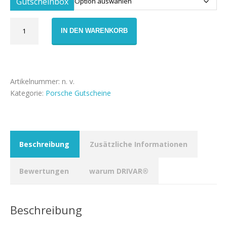
Gutscheinbox
Gutschein
IN DEN WARENKORB
Porsche
Wochenende
für
Zwei
Menge
Artikelnummer:
n. v.
Kategorie:
Porsche Gutscheine
Beschreibung
Zusätzliche Informationen
Bewertungen
warum DRIVAR®
Beschreibung