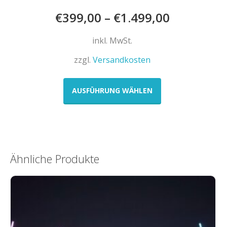
€
399,00
–
€
1.499,00
inkl. MwSt.
zzgl.
Versandkosten
Dieses
Produkt
AUSFÜHRUNG WÄHLEN
weist
mehrere
Varianten
auf.
Die
Ähnliche Produkte
Optionen
können
auf
der
Produktseite
gewählt