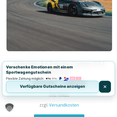
Gutschein für Porsche Cayman GT4
Verschenke Emotionen mit einem
Renntaxi
Sportwagengutschein
Flexible Zahlung möglich:
€
319,00
–
€
468,00
Verfügbare Gutscheine anzeigen
inkl. MwSt.
zzgl.
Versandkosten
Dieses