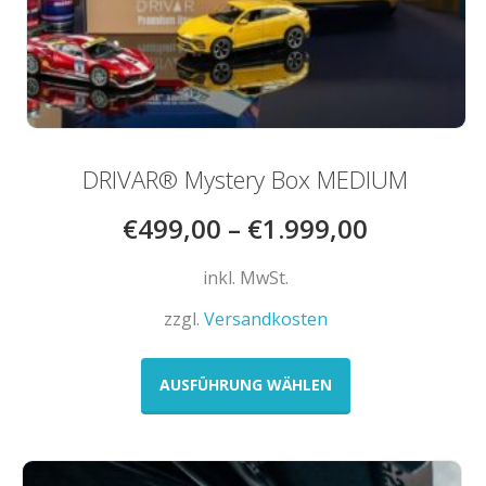
DRIVAR® Mystery Box MEDIUM
€
499,00
–
€
1.999,00
inkl. MwSt.
zzgl.
Versandkosten
Dieses
Produkt
AUSFÜHRUNG WÄHLEN
weist
mehrere
Varianten
auf.