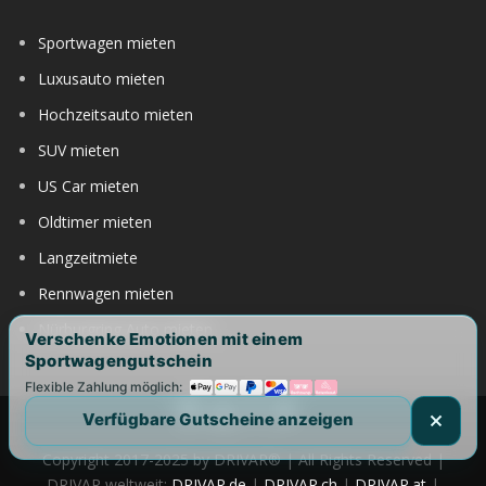
Sportwagen mieten
Luxusauto mieten
Hochzeitsauto mieten
SUV mieten
US Car mieten
Oldtimer mieten
Langzeitmiete
Rennwagen mieten
Nürburgring Auto mieten
Verschenke Emotionen mit einem
Sportwagengutschein
Flexible Zahlung möglich:
Verfügbare Gutscheine anzeigen
Copyright 2017-2025 by DRIVAR® | All Rights Reserved |
DRIVAR weltweit:
DRIVAR.de
|
DRIVAR.ch
|
DRIVAR.at
|