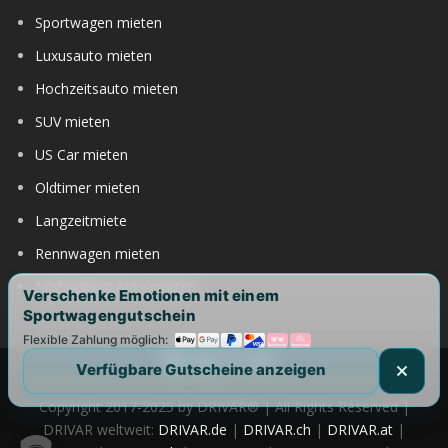
Sportwagen mieten
Luxusauto mieten
Hochzeitsauto mieten
SUV mieten
US Car mieten
Oldtimer mieten
Langzeitmiete
Rennwagen mieten
Nürburgring Auto mieten
Verschenke Emotionen mit einem
Sportwagengutschein
Flexible Zahlung möglich:
Verfügbare Gutscheine anzeigen
Copyright 2017-2025 by DRIVAR® | All Rights Reserved |
DRIVAR weltweit:
DRIVAR.de
|
DRIVAR.ch
|
DRIVAR.at
|