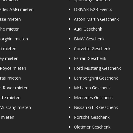
edes AMG mieten
DRIVAR B2B Events
sse mieten
Aston Martin Geschenk
che mieten
Audi Geschenk
orghini mieten
BMW Geschenk
ri mieten
Corvette Geschenk
ey mieten
Ferrari Geschenk
 Royce mieten
Ford Mustang Geschenk
ati mieten
Lamborghini Geschenk
e Rover mieten
McLaren Geschenk
tte mieten
Mercedes Geschenk
 Mustang mieten
Nissan GT-R Geschenk
 mieten
Porsche Geschenk
Oldtimer Geschenk