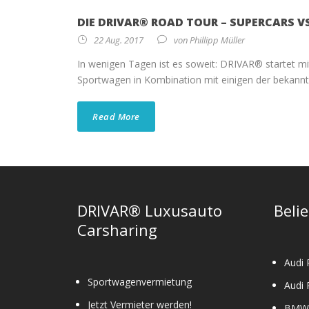
DIE DRIVAR® ROAD TOUR – SUPERCARS V
22 Aug. 2017
von
Phillipp Müller
In wenigen Tagen ist es soweit: DRIVAR® startet mi
Sportwagen in Kombination mit einigen der bekanntes
Read More
DRIVAR® Luxusauto
Beli
Carsharing
Audi 
Sportwagenvermietung
Audi 
Jetzt Vermieter werden!
BMW 