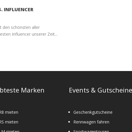
S. INFLUENCER
t den schönsten aller
ten Influencer unserer Zeit...
ebteste Marken
Events & Gutschein
R8 mieten
Geschenkgutscheine
RS mieten
Rennwagen fahren
M mieten
Sportwagentouren