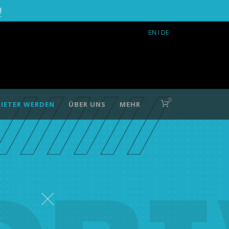
!
EN
I DE
0
IETER WERDEN
ÜBER UNS
MEHR