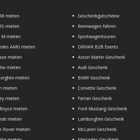
R8 mieten
Geschenkgutscheine
RS mieten
Rennwagen fahren
M mieten
Sportwagentouren
edes AMG mieten
DRIVAR B2B Events
sse mieten
Aston Martin Geschenk
che mieten
Audi Geschenk
orghini mieten
BMW Geschenk
ri mieten
Corvette Geschenk
ey mieten
Ferrari Geschenk
 Royce mieten
Ford Mustang Geschenk
ati mieten
Lamborghini Geschenk
e Rover mieten
McLaren Geschenk
tte mieten
Mercedes Geschenk