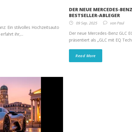
DER NEUE MERCEDES-BENZ
BESTSELLER-ABLEGER
09 Sep. 2025
von
Paul
nz: Ein stilvolles Hochzeitsauto
Der neue Mercedes-Benz GLC EQ i
fahrt ihr,...
präsentiert als „GLC mit EQ Techn
Read More