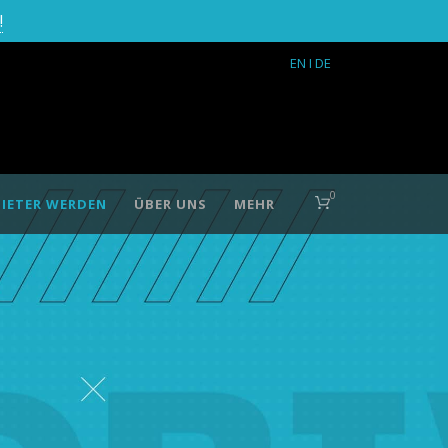
!
EN
I DE
0
IETER WERDEN
ÜBER UNS
MEHR