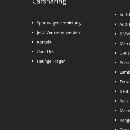
Carsharing
Audi 
Sportwagenvermietung
Audi 
Jetzt Vermieter werden!
BMW 
Kontakt
Merc
Über Uns
G-Kla
Häufige Fragen
Pors
Lamb
Ferra
Bentl
Rolls
Maser
Rang
Corve