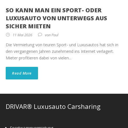
SO KANN MAN EIN SPORT- ODER
LUXUSAUTO VON UNTERWEGS AUS
SICHER MIETEN
11 Mai 2026
von
Paul
Die Vermietung von teuren Sport- und Luxusautos hat sich in
den vergangenen Jahren zunehmend ins Internet verlagert.
Mieter profitieren dabei von vielen...
Read More
DRIVAR® Luxusauto Carsharing
Sportwagenvermietung