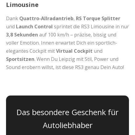
Limousine
Dank
Quattro-Allradantrieb
,
RS Torque Splitter
und
Launch Control
sprintet die RS3 Limousine in nur
3,8 Sekunden
auf 100 km/h – präzise, bissig und
voller Emotion. Innen erwartet Dich ein sportlich-
elegantes Cockpit mit
Virtual Cockpit
und
Sportsitzen
. Wenn Du Leipzig mit Stil, Power und
Sound erobern willst, ist diese RS3 genau Dein Auto!
Das besondere Geschenk für
Autoliebhaber