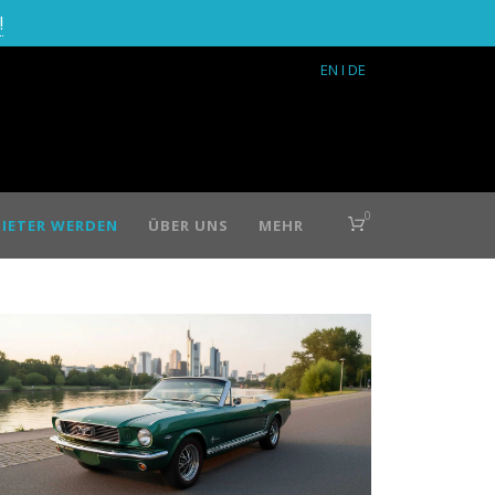
!
EN
I DE
0
IETER WERDEN
ÜBER UNS
MEHR