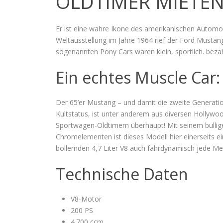
OLDTIMER MIETEN
Er ist eine wahre Ikone des amerikanischen Automob
Weltausstellung im Jahre 1964 rief der Ford Mustang
sogenannten Pony Cars waren klein, sportlich. beza
Ein echtes Muscle Car:
Der 65’er Mustang – und damit die zweite Generati
Kultstatus, ist unter anderem aus diversen Hollywo
Sportwagen-Oldtimern überhaupt! Mit seinem bulligen
Chromelementen ist dieses Modell hier einerseits ei
bollernden 4,7 Liter V8 auch fahrdynamisch jede M
Technische Daten
V8-Motor
200 PS
4.700 ccm