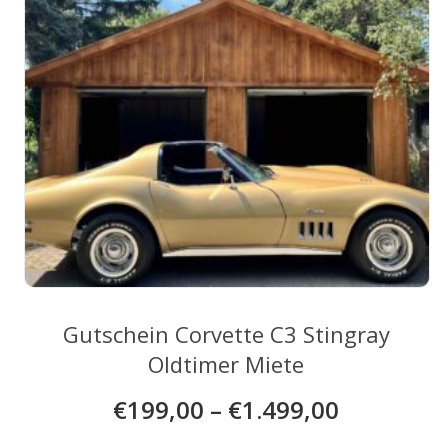
der
Produktseite
gewählt
werden
Gutschein Corvette C3 Stingray
Oldtimer Miete
€
199,00
–
€
1.499,00