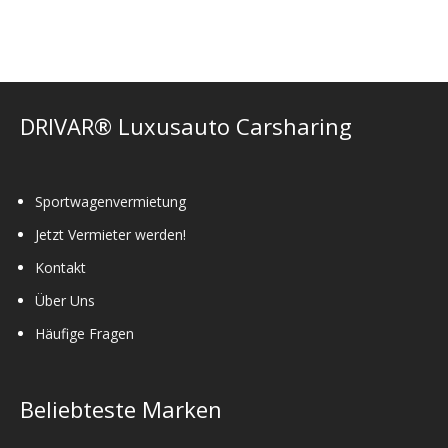
Die
Optionen
können
auf
der
DRIVAR® Luxusauto Carsharing
Produktseite
gewählt
werden
Sportwagenvermietung
Jetzt Vermieter werden!
Kontakt
Über Uns
Häufige Fragen
Beliebteste Marken