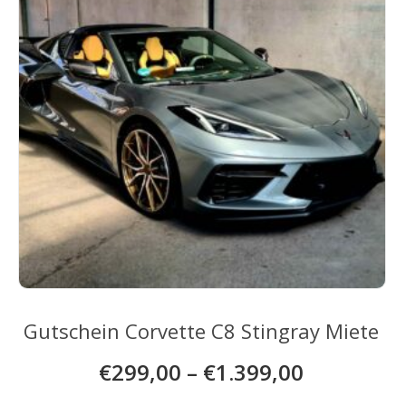
auf
der
Produktseite
gewählt
werden
Gutschein Corvette C8 Stingray Miete
€
299,00
–
€
1.399,00