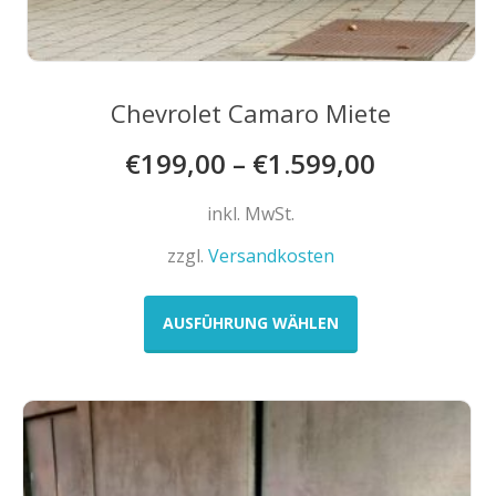
Chevrolet Camaro Miete
€
199,00
–
€
1.599,00
inkl. MwSt.
zzgl.
Versandkosten
Dieses
Produkt
AUSFÜHRUNG WÄHLEN
weist
mehrere
Varianten
auf.
Die
Optionen
können