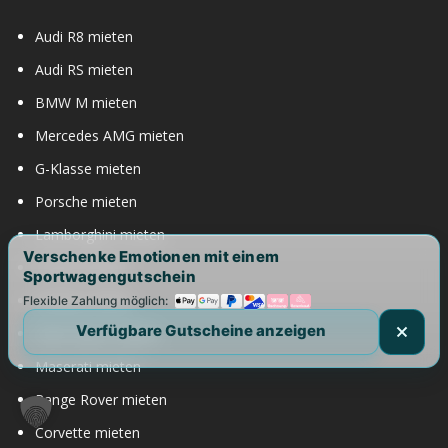
Audi R8 mieten
Audi RS mieten
BMW M mieten
Mercedes AMG mieten
G-Klasse mieten
Porsche mieten
Lamborghini mieten
Verschenke Emotionen mit einem
Ferrari mieten
Sportwagengutschein
Bentley mieten
Flexible Zahlung möglich:
Verfügbare Gutscheine anzeigen
Rolls Royce mieten
Maserati mieten
Range Rover mieten
Corvette mieten