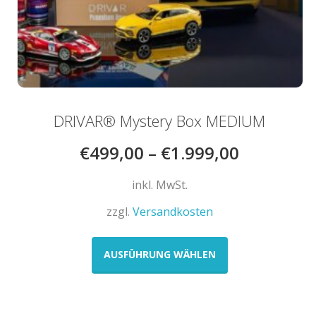
DRIVAR® Mystery Box MEDIUM
€
499,00
–
€
1.999,00
inkl. MwSt.
zzgl.
Versandkosten
Dieses
Produkt
AUSFÜHRUNG WÄHLEN
weist
mehrere
Varianten
auf.