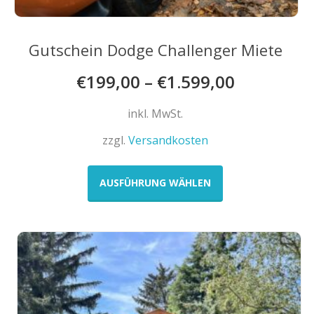
Gutschein Dodge Challenger Miete
€
199,00
–
€
1.599,00
inkl. MwSt.
zzgl.
Versandkosten
Dieses
Produkt
AUSFÜHRUNG WÄHLEN
weist
mehrere
Varianten
auf.
Die
Optionen
können
auf