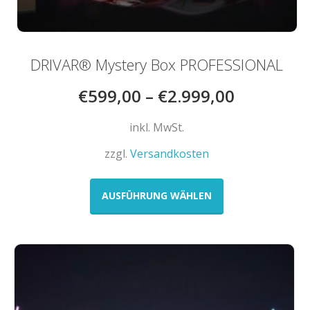
DRIVAR® Mystery Box PROFESSIONAL
€
599,00
–
€
2.999,00
inkl. MwSt.
zzgl.
Versandkosten
Dieses
Produkt
AUSFÜHRUNG WÄHLEN
weist
mehrere
Varianten
auf.
Die
Optionen
können