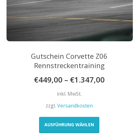
Gutschein Corvette Z06
Rennstreckentraining
€
449,00
–
€
1.347,00
inkl. MwSt.
zzgl.
Versandkosten
Dieses
Produkt
AUSFÜHRUNG WÄHLEN
weist
mehrere