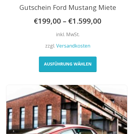
Gutschein Ford Mustang Miete
€
199,00
–
€
1.599,00
inkl. MwSt.
zzgl.
Versandkosten
Dieses
Produkt
AUSFÜHRUNG WÄHLEN
weist
mehrere
Varianten
auf.
Die
Optionen
können
auf
der
Produktseite