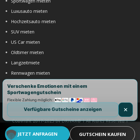
Sportwagen mieten
Luxusauto mieten
Hochzeitsauto mieten
SUV mieten
US Car mieten
Oldtimer mieten
Langzeitmiete
Rennwagen mieten
Nürburgring Auto mieten
Verschenke Emotionen mit einem
Sportwagengutschein
Flexible Zahlung möglich:
Verfügbare Gutscheine anzeigen
Copyright 2017-2025 by DRIVAR® | All Rights Reserved |
DRIVAR weltweit:
DRIVAR.de
|
DRIVAR.ch
|
DRIVAR.at
|
JETZT ANFRAGEN
GUTSCHEIN KAUFEN
DRIVAR.us
|
DRIVAR.uk
|
DRIVAR.ae
|
DRIVAR.com.au
|
FAQ