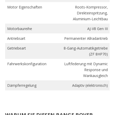
Motor Eigenschaften
Roots-Kompressor,
Direkteinspritzung,
Aluminium-Leichtbau
Motorbaureihe
AJ-V8 Gen III
Antriebsart
Permanenter Allradantrieb
Getriebeart
8-Gang-Automatikgetriebe
(ZF 8HP70)
Fahrwerkskonfiguration
Luftfederung mit Dynamic
Response und
Wankausgleich
Dämpferregelung
Adaptiv (elektronisch)
WARUM SIE DIESEN RANGE ROVER