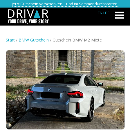
Jetzt Gutschein verschenken – und im Sommer durchstarten!
EN
I DE
Start
/
BMW Gutschein
/ Gutschein BMW M2 Miete