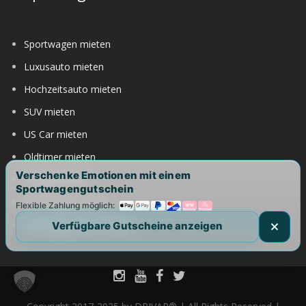
Sportwagen mieten
Luxusauto mieten
Hochzeitsauto mieten
SUV mieten
US Car mieten
Oldtimer mieten
Verschenke Emotionen mit einem
Langzeitmiete
Sportwagengutschein
Rennwagen mieten
Flexible Zahlung möglich:
Nürburgring Auto mieten
Verfügbare Gutscheine anzeigen