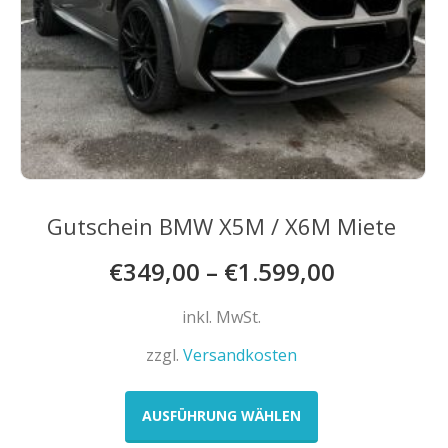
Gutschein BMW X5M / X6M Miete
€
349,00
–
€
1.599,00
inkl. MwSt.
zzgl.
Versandkosten
Dieses
Produkt
AUSFÜHRUNG WÄHLEN
weist