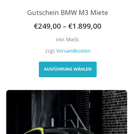
Gutschein BMW M3 Miete
€
249,00
–
€
1.899,00
inkl. MwSt.
zzgl.
Versandkosten
Dieses
Produkt
AUSFÜHRUNG WÄHLEN
weist
mehrere
Varianten
auf.
Die
Optionen
können
auf
der