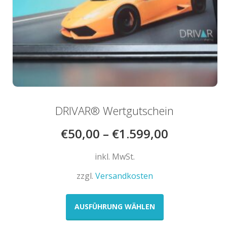
DRIVAR® Wertgutschein
€
50,00
–
€
1.599,00
inkl. MwSt.
zzgl.
Versandkosten
Dieses
Produkt
AUSFÜHRUNG WÄHLEN
weist