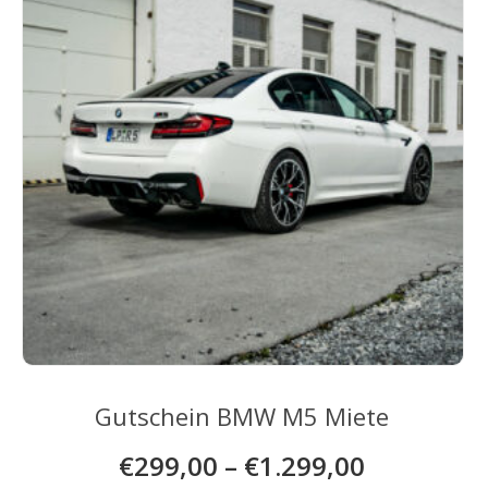
können
auf
der
Produktseite
gewählt
werden
Gutschein BMW M5 Miete
€
299,00
–
€
1.299,00