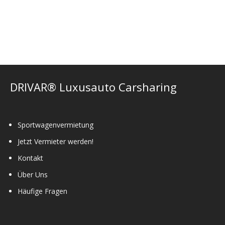
mehrere
Varianten
auf.
Die
Optionen
können
auf
der
DRIVAR® Luxusauto Carsharing
Produktseite
gewählt
werden
Sportwagenvermietung
Jetzt Vermieter werden!
Kontakt
Über Uns
Häufige Fragen