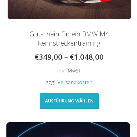
Gutschein für ein BMW M4
Rennstreckentraining
€
349,00
–
€
1.048,00
inkl. MwSt.
zzgl.
Versandkosten
Dieses
Produkt
AUSFÜHRUNG WÄHLEN
weist
mehrere
Varianten
auf.
Die