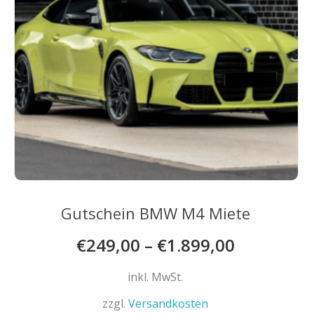
Produktseite
gewählt
werden
Gutschein BMW M4 Miete
€
249,00
–
€
1.899,00
inkl. MwSt.
zzgl.
Versandkosten