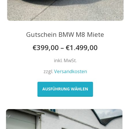
Gutschein BMW M8 Miete
€
399,00
–
€
1.499,00
inkl. MwSt.
zzgl.
Versandkosten
Dieses
Produkt
AUSFÜHRUNG WÄHLEN
weist
mehrere
Varianten
auf.
Die
Optionen