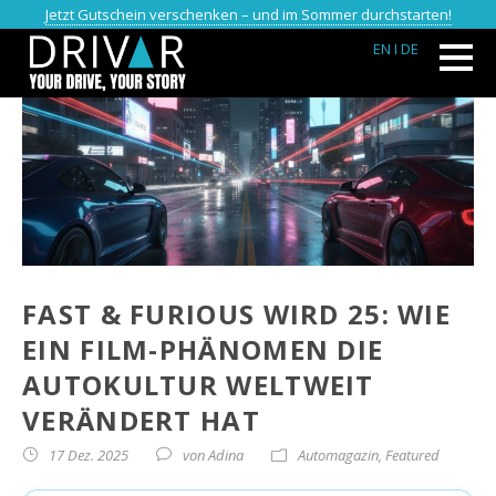
Jetzt Gutschein verschenken – und im Sommer durchstarten!
EN
I DE
FAST & FURIOUS WIRD 25: WIE
EIN FILM-PHÄNOMEN DIE
AUTOKULTUR WELTWEIT
VERÄNDERT HAT
17 Dez. 2025
von
Adina
Automagazin
,
Featured